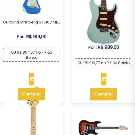
Guitarra Strinberg STS100 MBL
Guitarra Michael GM227N AB
R$ 919,00
Por :
R$ 989,00
Por :
OU R$ 854,67 no PIX ou
Boleto
OU R$ 919,77 no PIX ou Boleto
Comprar
Comprar