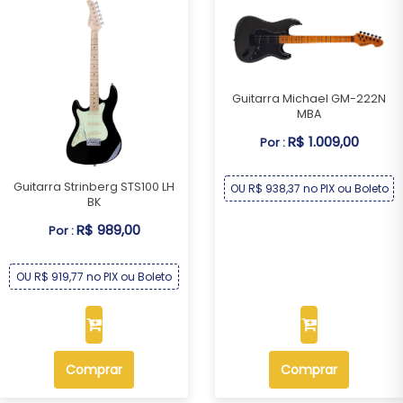
Guitarra Michael GM-222N
MBA
R$ 1.009,00
Por :
Guitarra Strinberg STS100 LH
OU R$ 938,37 no PIX ou Boleto
BK
R$ 989,00
Por :
OU R$ 919,77 no PIX ou Boleto
Comprar
Comprar