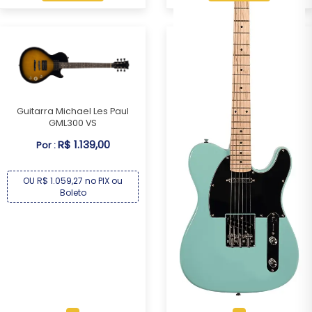
Guitarra Michael Les Paul
GML300 VS
R$ 1.139,00
Por :
OU R$ 1.059,27 no PIX ou
Boleto
Guitarra Michael Telecaster
GM385N AB
R$ 1.209,00
Por :
OU R$ 1.124,37 no PIX ou
Boleto