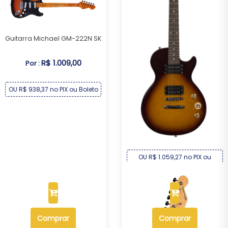
Guitarra Michael GM-222N SK
R$ 1.009,00
Por :
OU R$ 938,37 no PIX ou Boleto
Guitarra Michael Les Paul
GML300 HS
R$ 1.139,00
Por :
OU R$ 1.059,27 no PIX ou
Boleto
Comprar
Comprar