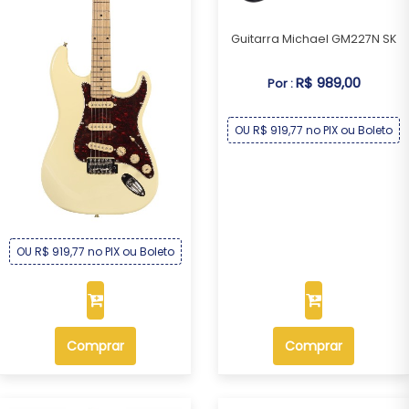
Guitarra Michael GM227N SK
R$ 989,00
Por :
OU R$ 919,77 no PIX ou Boleto
Guitarra Michael GM227N CR
R$ 989,00
Por :
OU R$ 919,77 no PIX ou Boleto
Comprar
Comprar