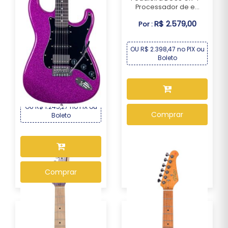
Processador de e...
R$ 2.579,00
Por :
OU R$ 2.398,47 no PIX ou
Guitarra Seizi Fun Katana
Boleto
Musashi HSS ...
R$ 1.339,00
Por :
OU R$ 1.245,27 no PIX ou
Comprar
Boleto
Comprar