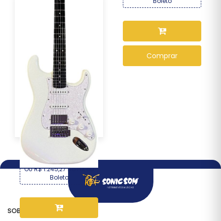
Boleto
Comprar
Guitarra Seizi Fun Katana
Musashi HSS ...
R$ 1.339,00
Por :
OU R$ 1.245,27 no PIX ou
Boleto
SOBRE NÓS