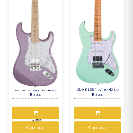
Guitarra Seizi Musashi
Guitarra Seizi Fun
Fun HSS Maple –...
Vintage Budokan HSS...
R$ 1.339,00
R$ 1.499,00
Por :
Por :
OU R$ 1.245,27 no PIX ou
OU R$ 1.394,07 no PIX ou
Boleto
Boleto
Comprar
Comprar