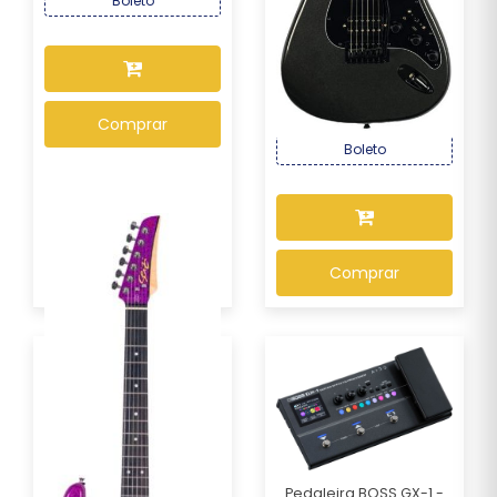
Boleto
Guitarra Seizi Multi Smart
– Metallic ...
R$ 2.169,00
Por :
Comprar
OU R$ 2.017,17 no PIX ou
Boleto
Comprar
Pedaleira BOSS GX-1 -