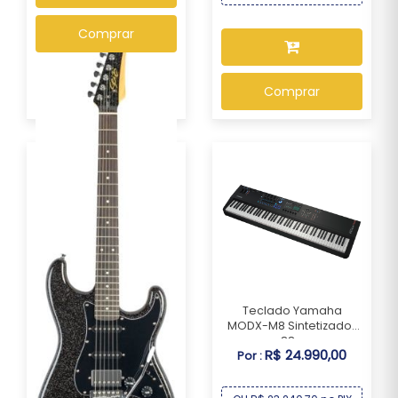
Comprar
Comprar
Teclado Yamaha
MODX-M8 Sintetizador
88...
R$ 24.990,00
Por :
Guitarra Seizi Katana
Musashi HSS Midn...