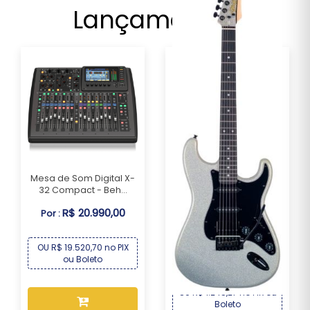
Lançamentos
Mesa de Som Digital X-
32 Compact - Beh...
R$ 20.990,00
Por :
Guitarra Seizi Fun Katana
Musashi HSS ...
OU R$ 19.520,70 no PIX
R$ 1.339,00
Por :
ou Boleto
OU R$ 1.245,27 no PIX ou
Boleto