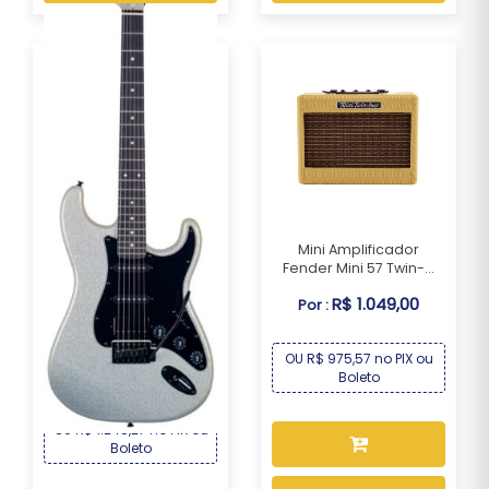
Mini Amplificador
Fender Mini 57 Twin-...
R$ 1.049,00
Por :
Guitarra Seizi Fun Katana
Musashi HSS ...
OU R$ 975,57 no PIX ou
R$ 1.339,00
Por :
Boleto
OU R$ 1.245,27 no PIX ou
Boleto