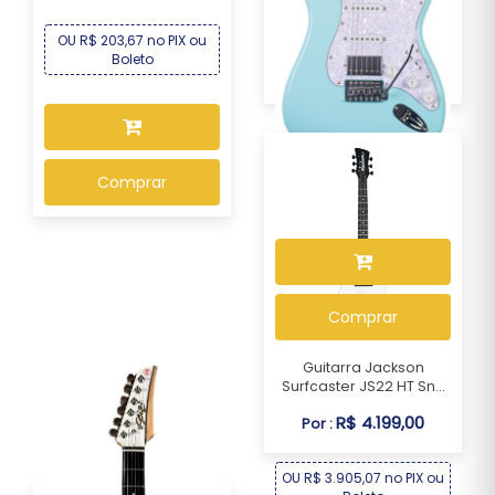
OU R$ 203,67 no PIX ou
Boleto
Guitarra Seizi Fun
Vintage Budokan HSS...
R$ 1.499,00
Por :
OU R$ 1.394,07 no PIX ou
Comprar
Boleto
Comprar
Guitarra Jackson
Surfcaster JS22 HT Sn...
R$ 4.199,00
Por :
OU R$ 3.905,07 no PIX ou