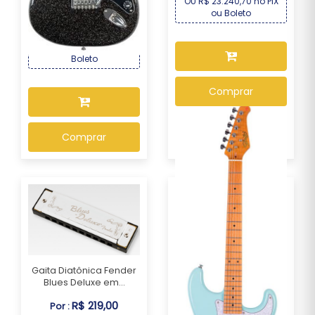
OU R$ 23.240,70 no PIX
R$ 1.339,00
Por :
ou Boleto
OU R$ 1.245,27 no PIX ou
Boleto
Comprar
Comprar
Gaita Diatônica Fender
Blues Deluxe em...
R$ 219,00
Por :