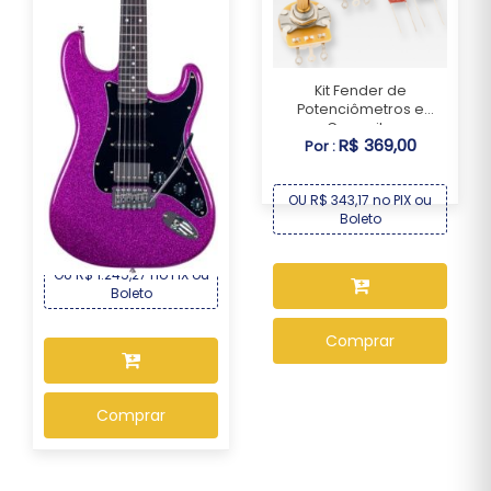
Kit Fender de
Potenciômetros e
Capacit...
R$ 369,00
Por :
Guitarra Seizi Fun Katana
Musashi HSS ...
OU R$ 343,17 no PIX ou
R$ 1.339,00
Boleto
Por :
OU R$ 1.245,27 no PIX ou
Boleto
Comprar
Comprar