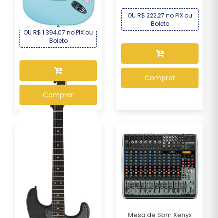
R$ 1.499,00
Por :
OU R$ 222,27 no PIX ou
Boleto
OU R$ 1.394,07 no PIX ou
Boleto
Comprar
Comprar
Mesa de Som Xenyx