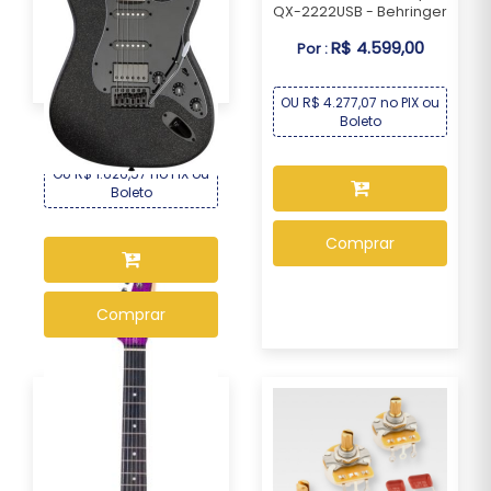
QX-2222USB - Behringer
R$ 4.599,00
Por :
Guitarra Seizi Fun Katana
Musashi HSS ...
OU R$ 4.277,07 no PIX ou
R$ 1.749,00
Por :
Boleto
OU R$ 1.626,57 no PIX ou
Boleto
Comprar
Comprar