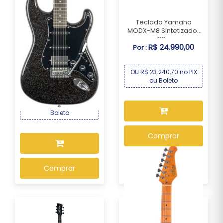
Teclado Yamaha
MODX-M8 Sintetizador
88...
R$ 24.990,00
Por :
Guitarra Seizi Katana
Musashi HSS Midn...
OU R$ 23.240,70 no PIX
R$ 1.339,00
Por :
ou Boleto
OU R$ 1.245,27 no PIX ou
Boleto
Comprar
Comprar