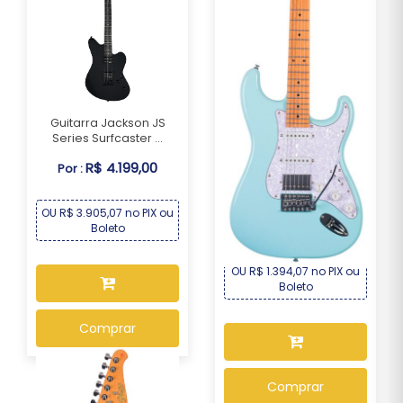
Guitarra Jackson JS
Series Surfcaster ...
R$ 4.199,00
Por :
Guitarra Seizi Fun
Vintage Budokan HSS...
OU R$ 3.905,07 no PIX ou
R$ 1.499,00
Por :
Boleto
OU R$ 1.394,07 no PIX ou
Boleto
Comprar
Comprar