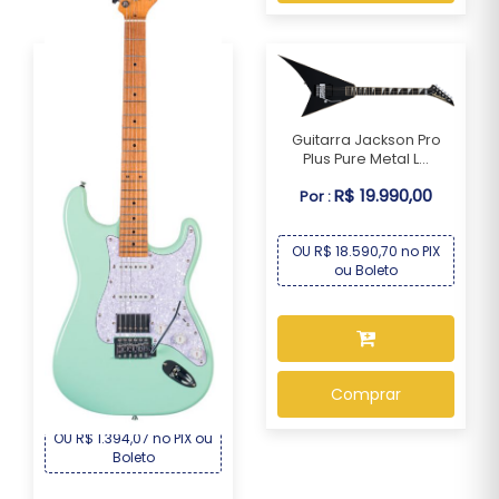
Guitarra Jackson Pro
Plus Pure Metal L...
R$ 19.990,00
Por :
OU R$ 18.590,70 no PIX
ou Boleto
Guitarra Seizi Fun
Vintage Budokan HSS...
R$ 1.499,00
Por :
Comprar
OU R$ 1.394,07 no PIX ou
Boleto