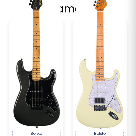
Lançamentos
Guitarra Seizi Multi Smart
Guitarra Seizi Fun
– Metallic ...
Vintage Budokan HSS...
R$ 2.169,00
R$ 1.499,00
Por :
Por :
OU R$ 2.017,17 no PIX ou
OU R$ 1.394,07 no PIX ou
Boleto
Boleto