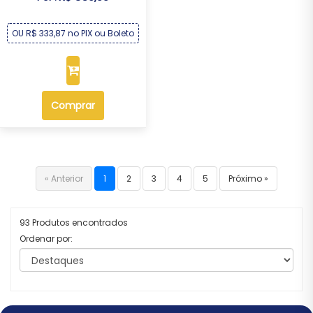
OU R$ 333,87 no PIX ou Boleto
Comprar
« Anterior
1
2
3
4
5
Próximo »
93 Produtos encontrados
Ordenar por: