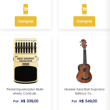
Comprar
Comprar
Pedal Equalizador Multi-
Ukulele Seizi Bali Soprano
efeito Contrab...
Elétrico To...
R$ 339,00
R$ 349,00
Por :
Por :