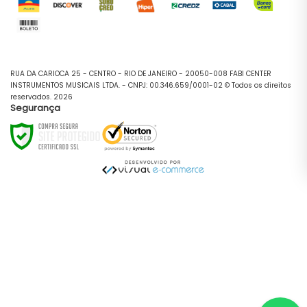
RUA DA CARIOCA 25 - CENTRO - RIO DE JANEIRO - 20050-008 FABI CENTER
INSTRUMENTOS MUSICAIS LTDA. - CNPJ: 00.346.659/0001-02 © Todos os direitos
reservados. 2026
Segurança