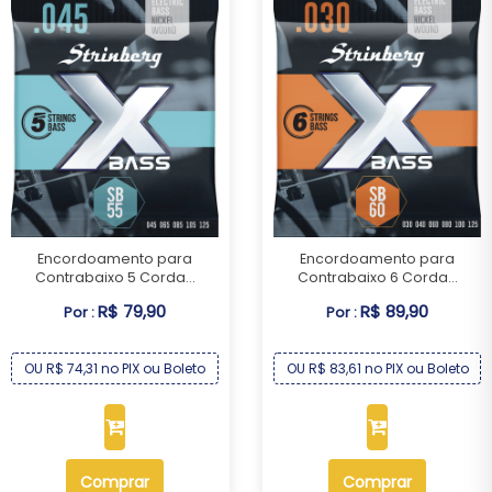
Encordoamento para
Encordoamento para
Contrabaixo 5 Corda...
Contrabaixo 6 Corda...
R$ 79,90
R$ 89,90
Por :
Por :
OU R$ 74,31 no PIX ou Boleto
OU R$ 83,61 no PIX ou Boleto
Comprar
Comprar