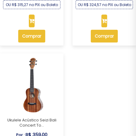
OU R$ 315,27 no PIX ou Boleto
OU R$ 324,57 no PIX ou Boleto
Comprar
Comprar
Ukulele Acústico Seizi Bali
Concert To...
R$ 359,00
Por :