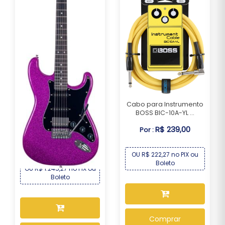
Cabo para Instrumento
BOSS BIC-10A-YL ...
Guitarra Seizi Fun Katana
Musashi HSS ...
R$ 239,00
Por :
R$ 1.339,00
Por :
OU R$ 222,27 no PIX ou
Boleto
OU R$ 1.245,27 no PIX ou
Boleto
Comprar