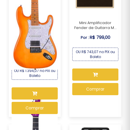
Mini Amplificador
Fender de Guitarra M...
R$ 799,00
Por :
Guitarra Seizi Fun
Vintage Budokan – S...
OU R$ 743,07 no PIX ou
R$ 1.499,00
Por :
Boleto
OU R$ 1.394,07 no PIX ou
Boleto
Comprar
Comprar