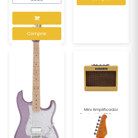
Comprar
Mini Amplificador
Fender Mini 57 Twin-...
R$ 1.049,00
Por :
Guitarra Seizi Musashi
Fun HSS Maple –...