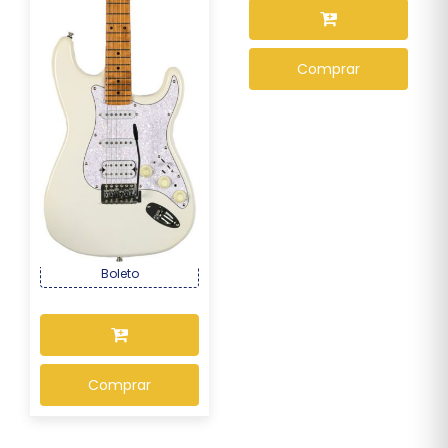
Comprar
Guitarra Seizi Multi Smart
Pearl White...
R$ 2.169,00
Por :
OU R$ 2.017,17 no PIX ou
Boleto
Comprar