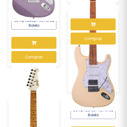
OU R$ 975,57 no PIX ou
R$ 1.339,00
Por :
Boleto
OU R$ 1.245,27 no PIX ou
Boleto
Comprar
Comprar
Guitarra Seizi Fun
Vintage Budokan HSS...
R$ 1.499,00
Por :
OU R$ 1.394,07 no PIX ou
Boleto