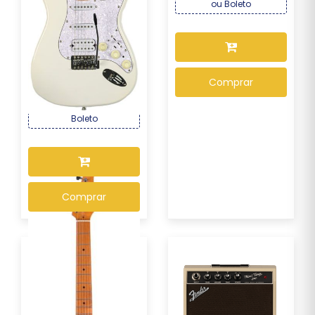
ou Boleto
Guitarra Seizi Multi Smart
Pearl White...
R$ 2.169,00
Por :
Comprar
OU R$ 2.017,17 no PIX ou
Boleto
Comprar