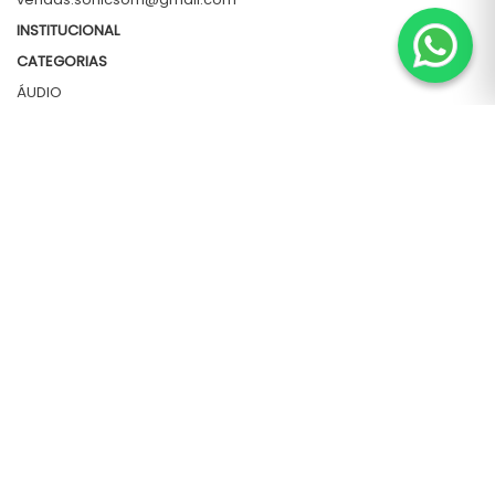
INSTITUCIONAL
CATEGORIAS
ÁUDIO
CORDAS
PERCUSSÃO
SOPRO
TECLAS
OUTLET
NEWSLETTER
Cadastre-se para receber nossas novidades e promoções por e-mail.
Enviar
FORMAS DE PAGAMENTO