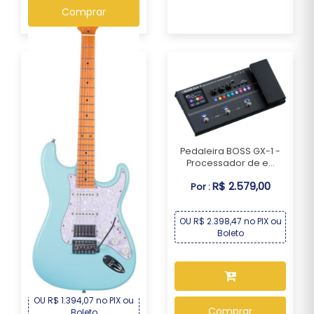
Comprar
Pedaleira BOSS GX-1 -
Processador de e...
R$ 2.579,00
Por :
OU R$ 2.398,47 no PIX ou
Guitarra Seizi Fun
Boleto
Vintage Budokan HSS...
R$ 1.499,00
Por :
OU R$ 1.394,07 no PIX ou
Comprar
Boleto