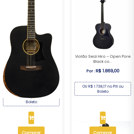
Violão Seizi Hiro – Open Pore
Black co...
Violão Eletroacústico
R$ 1.869,00
Por :
Michael Elegance...
R$ 1.869,00
Por :
OU R$ 1.738,17 no PIX ou
Boleto
OU R$ 1.738,17 no PIX ou
Boleto
Comprar
Comprar