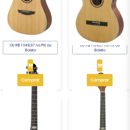
Violão Eletroacústico
Violão Eletroacústico
Strinberg SD200C...
Strinberg SC200C...
R$ 1.129,00
R$ 1.209,00
Por :
Por :
OU R$ 1.049,97 no PIX ou
OU R$ 1.124,37 no PIX ou
Boleto
Boleto
Comprar
Comprar