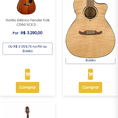
Violão Elétrico Fender Folk
CD60 SCE D...
Violão Elétrico Fender
R$ 3.290,00
Por :
FA345CE Auditor...
R$ 3.599,00
Por :
OU R$ 3.059,70 no PIX ou
Boleto
OU R$ 3.347,07 no PIX ou
Boleto
Comprar
Comprar