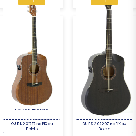
Violão Eletroacústico
Violão Eletroacústico
Strinberg SD301H...
Strinberg SD301H...
R$ 2.169,00
R$ 2.229,00
Por :
Por :
OU R$ 2.017,17 no PIX ou
OU R$ 2.072,97 no PIX ou
Boleto
Boleto