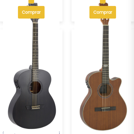
Comprar
Comprar
Violão Eletroacústico Aço
Violão Eletroacústico
Strinberg Fo...
Strinberg SL200C...
R$ 989,00
R$ 1.029,00
Por :
Por :