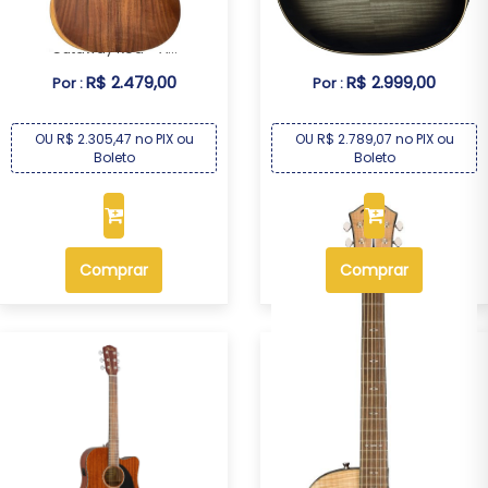
Violão Seizi Neo Tokyo
Violão Elétrico Fender
Cutaway Koa – A...
Concert FA235E ...
R$ 2.479,00
R$ 2.999,00
Por :
Por :
OU R$ 2.305,47 no PIX ou
OU R$ 2.789,07 no PIX ou
Boleto
Boleto
Comprar
Comprar