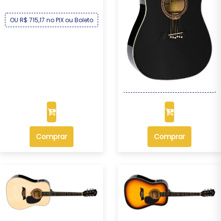
OU R$ 715,17 no PIX ou Boleto
Violão Michael Folk Elétrico
Aço VMF36...
R$ 769,00
Por :
OU R$ 715,17 no PIX ou Boleto
Comprar
Comprar