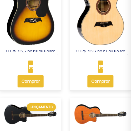
Violão Michael Folk Elétrico
Violão Michael Mini Jumbo
Aço VMF36...
Elétrico Nyl...
R$ 769,00
R$ 769,00
Por :
Por :
OU R$ 715,17 no PIX ou Boleto
OU R$ 715,17 no PIX ou Boleto
Comprar
Comprar
LANÇAMENTO