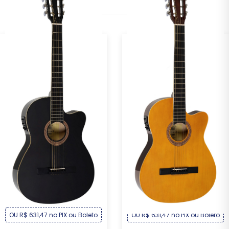
Violão Michael Clássico
Violão Michael Clássico
Semiflat Elétr...
Semiflat Elétr...
R$ 679,00
R$ 679,00
Por :
Por :
OU R$ 631,47 no PIX ou Boleto
OU R$ 631,47 no PIX ou Boleto