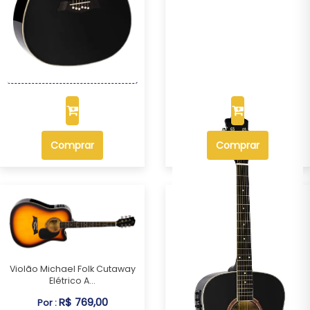
Violão Michael Folk Cutaway
Elétrico A...
R$ 769,00
Por :
OU R$ 715,17 no PIX ou Boleto
Comprar
Comprar
Violão Michael Folk Cutaway
Elétrico A...
R$ 769,00
Por :