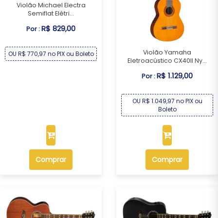
Violão Michael Electra
Semiflat Elétri...
R$ 829,00
Por :
Violão Yamaha
OU R$ 770,97 no PIX ou Boleto
Eletroacústico CX40II Ny...
R$ 1.129,00
Por :
OU R$ 1.049,97 no PIX ou
Boleto
Comprar
Comprar