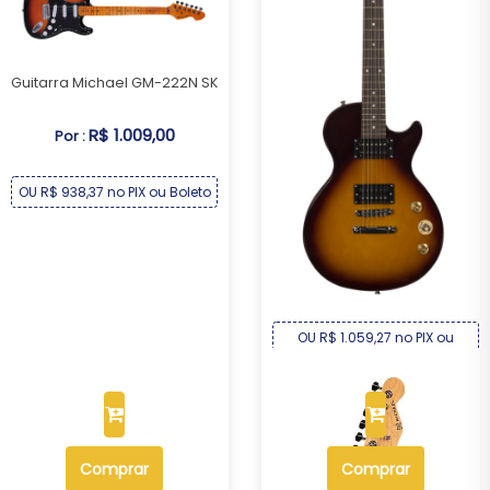
Guitarra Michael GM-222N SK
R$ 1.009,00
Por :
OU R$ 938,37 no PIX ou Boleto
Guitarra Michael Les Paul
GML300 HS
R$ 1.139,00
Por :
OU R$ 1.059,27 no PIX ou
Boleto
Comprar
Comprar