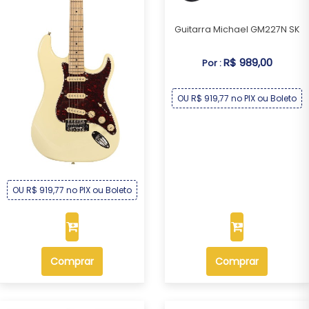
Guitarra Michael GM227N SK
R$ 989,00
Por :
OU R$ 919,77 no PIX ou Boleto
Guitarra Michael GM227N CR
R$ 989,00
Por :
OU R$ 919,77 no PIX ou Boleto
Comprar
Comprar