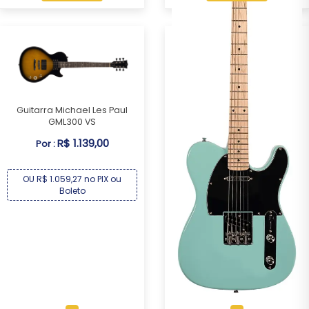
Guitarra Michael Les Paul
GML300 VS
R$ 1.139,00
Por :
OU R$ 1.059,27 no PIX ou
Boleto
Guitarra Michael Telecaster
GM385N AB
R$ 1.209,00
Por :
OU R$ 1.124,37 no PIX ou
Boleto