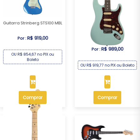
Guitarra Strinberg STS100 MBL
Guitarra Michael GM227N AB
R$ 919,00
Por :
R$ 989,00
Por :
OU R$ 854,67 no PIX ou
Boleto
OU R$ 919,77 no PIX ou Boleto
Comprar
Comprar