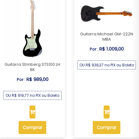
Guitarra Michael GM-222N
MBA
R$ 1.009,00
Por :
Guitarra Strinberg STS100 LH
OU R$ 938,37 no PIX ou Boleto
BK
R$ 989,00
Por :
OU R$ 919,77 no PIX ou Boleto
Comprar
Comprar