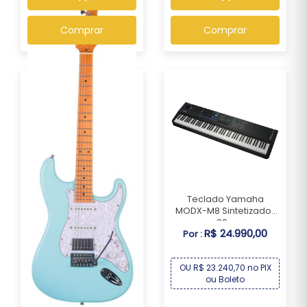
Comprar
Comprar
Teclado Yamaha
MODX-M8 Sintetizador
88...
R$ 24.990,00
Por :
Guitarra Seizi Fun
Vintage Budokan HSS...
OU R$ 23.240,70 no PIX
R$ 1.499,00
Por :
ou Boleto