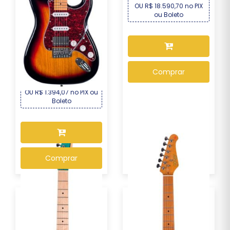
OU R$ 18.590,70 no PIX
ou Boleto
Guitarra Seizi Fun
Vintage Budokan – S...
R$ 1.499,00
Por :
Comprar
OU R$ 1.394,07 no PIX ou
Boleto
Comprar