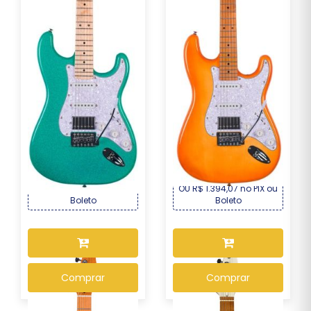
Guitarra Seizi Fun Katana
Guitarra Seizi Fun
Musashi HSS ...
Vintage Budokan – S...
R$ 1.339,00
R$ 1.499,00
Por :
Por :
OU R$ 1.245,27 no PIX ou
OU R$ 1.394,07 no PIX ou
Boleto
Boleto
Comprar
Comprar