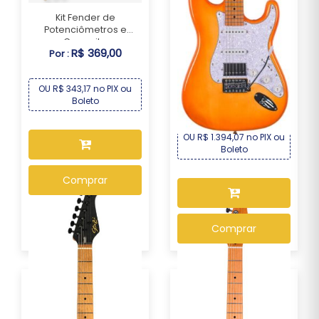
Kit Fender de
Potenciômetros e
Capacit...
R$ 369,00
Por :
Guitarra Seizi Fun
Vintage Budokan – S...
OU R$ 343,17 no PIX ou
R$ 1.499,00
Boleto
Por :
OU R$ 1.394,07 no PIX ou
Boleto
Comprar
Comprar