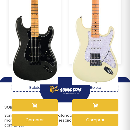
Guitarra Seizi Multi Smart
Guitarra Seizi Fun
– Metallic ...
Vintage Budokan HSS...
R$ 2.169,00
R$ 1.499,00
Por :
Por :
OU R$ 2.017,17 no PIX ou
OU R$ 1.394,07 no PIX ou
Boleto
Boleto
SOBRE NÓS
Sonic Som — desde 1997 conectando músicos às melhores
Comprar
Comprar
marcas em instrumentos e acessórios, com qualidade e
confiança.