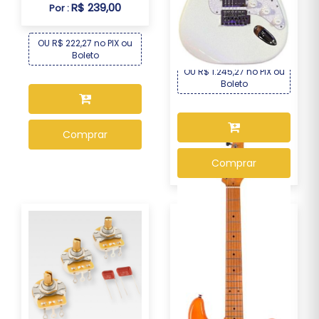
Guitarra Seizi Fun Katana
R$ 239,00
Por :
Musashi HSS ...
R$ 1.339,00
Por :
OU R$ 222,27 no PIX ou
Boleto
OU R$ 1.245,27 no PIX ou
Boleto
Comprar
Comprar