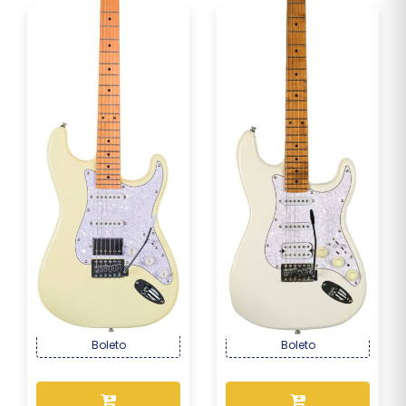
Guitarra Seizi Fun
Guitarra Seizi Multi Smart
Vintage Budokan HSS...
Pearl White...
R$ 1.499,00
R$ 2.169,00
Por :
Por :
OU R$ 1.394,07 no PIX ou
OU R$ 2.017,17 no PIX ou
Boleto
Boleto