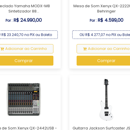
eclado Yamaha MODX-M8
Mesa de Som Xenyx QX-2222
Sintetizador 88...
Behringer
R$ 24.990,00
R$ 4.599,00
Por :
Por :
 R$ 23.240,70 no PIX ou Boleto
OU R$ 4.277,07 no PIX ou Bole
Adicionar ao Carrinho
Adicionar ao Carrinho
Comprar
Comprar
 de Som Xenyx QX-2442USB -
Guitarra Jackson Surfcaster J