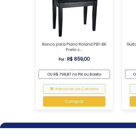
Banco para Piano Roland PB1-BK
Guit
Preto c...
R$ 859,00
Por :
OU R$ 798,87 no PIX ou Boleto
O
Adicionar ao Carrinho
Comprar