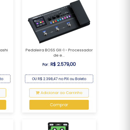
sashi
Pedaleira BOSS GX-1 - Processador
de e...
R$ 2.579,00
Por :
to
OU R$ 2.398,47 no PIX ou Boleto
Adicionar ao Carrinho
Comprar