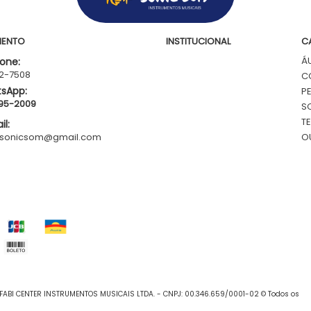
MENTO
INSTITUCIONAL
C
Á
one:
62-7508
C
sApp:
P
795-2009
S
T
l:
.sonicsom@gmail.com
O
FABI CENTER INSTRUMENTOS MUSICAIS LTDA. - CNPJ: 00.346.659/0001-02 © Todos os