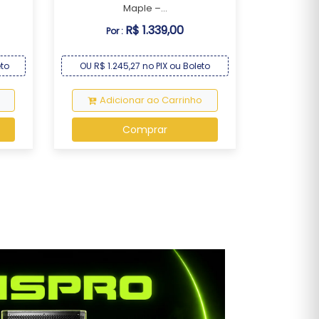
Maple –...
R$ 1.339,00
Por :
eto
OU R$ 1.245,27 no PIX ou Boleto
Adicionar ao Carrinho
Comprar