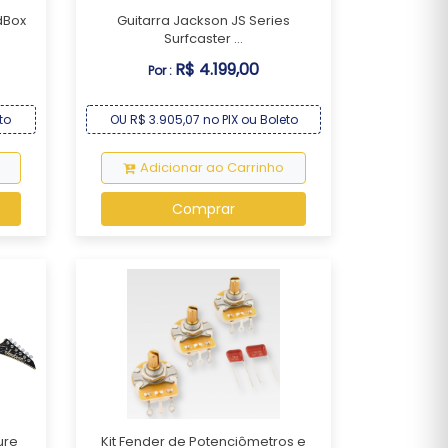
dBox
Guitarra Jackson JS Series
Surfcaster ...
R$ 4.199,00
Por :
to
OU R$ 3.905,07 no PIX ou Boleto
Adicionar ao Carrinho
Comprar
ure
Kit Fender de Potenciômetros e