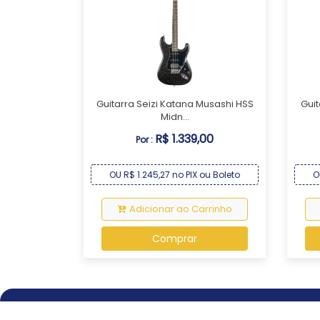
Guitarra Seizi Katana Musashi HSS
Guit
Midn...
R$ 1.339,00
Por :
OU R$ 1.245,27 no PIX ou Boleto
O
Adicionar ao Carrinho
Comprar