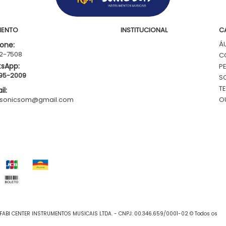
MENTO
INSTITUCIONAL
C
Á
one:
62-7508
C
sApp:
P
795-2009
S
T
l:
.sonicsom@gmail.com
O
FABI CENTER INSTRUMENTOS MUSICAIS LTDA. - CNPJ: 00.346.659/0001-02 © Todos os