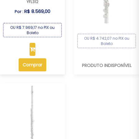
YFL312
FLAUTA YAMAHA TRANSVERSAL
R$ 8.569,00
Por :
YFL222
R$ 5.099,00
Por :
OU R$ 7.969,17 no PIX ou
Boleto
OU R$ 4.742,07 no PIX ou
Boleto
Comprar
PRODUTO INDISPONÍVEL