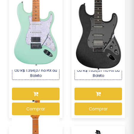
Guitarra Seizi Fun
Guitarra Seizi Fun Katana
Vintage Budokan HSS...
Musashi HSS ...
R$ 1.499,00
R$ 1.749,00
Por :
Por :
OU R$ 1.394,07 no PIX ou
OU R$ 1.626,57 no PIX ou
Boleto
Boleto
Comprar
Comprar