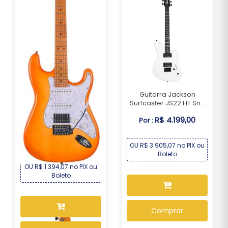
Guitarra Jackson
Surfcaster JS22 HT Sn...
Guitarra Seizi Fun
R$ 4.199,00
Por :
Vintage Budokan – S...
R$ 1.499,00
Por :
OU R$ 3.905,07 no PIX ou
Boleto
OU R$ 1.394,07 no PIX ou
Boleto
Comprar