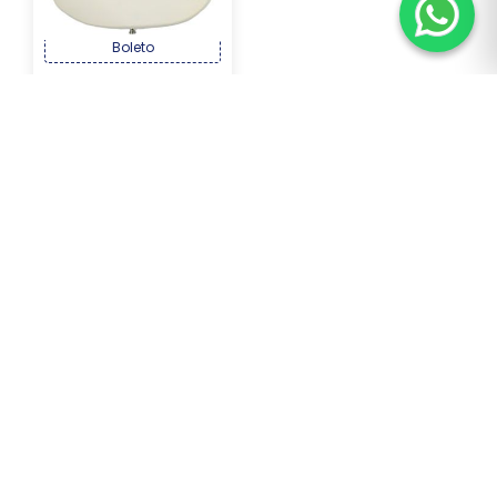
OU R$ 2.017,17 no PIX ou
Boleto
Comprar
SOBRE NÓS
Sonic Som — desde 1997 conectando músicos às melhores
marcas em instrumentos e acessórios, com qualidade e
confiança.
Redes Sociais