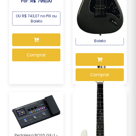
R$ 799,00
Por :
Guitarra Seizi Multi Smart
– Metallic ...
OU R$ 743,07 no PIX ou
R$ 2.169,00
Por :
Boleto
OU R$ 2.017,17 no PIX ou
Boleto
Comprar
Comprar
Pedaleira BOSS GX-1 -