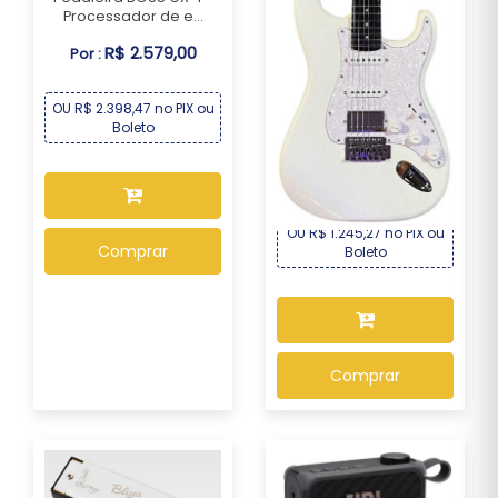
Processador de e...
R$ 2.579,00
Por :
OU R$ 2.398,47 no PIX ou
Guitarra Seizi Fun Katana
Boleto
Musashi HSS ...
R$ 1.339,00
Por :
OU R$ 1.245,27 no PIX ou
Comprar
Boleto
Comprar