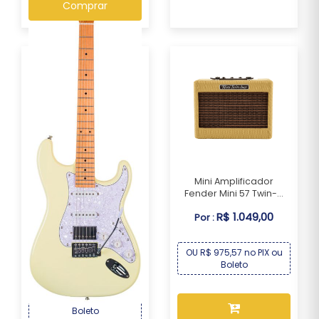
Comprar
Mini Amplificador
Fender Mini 57 Twin-...
R$ 1.049,00
Por :
Guitarra Seizi Fun
Vintage Budokan HSS...
OU R$ 975,57 no PIX ou
R$ 1.499,00
Por :
Boleto
OU R$ 1.394,07 no PIX ou
Boleto