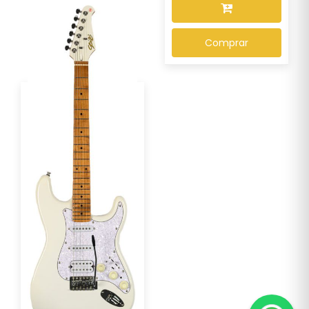
Comprar
Guitarra Seizi Multi Smart
Pearl White...
R$ 2.169,00
Por :