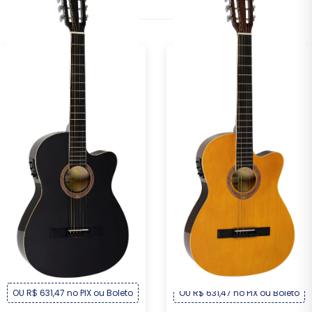
Violão Michael Clássico
Violão Michael Clássico
Semiflat Elétr...
Semiflat Elétr...
R$ 679,00
R$ 679,00
Por :
Por :
OU R$ 631,47 no PIX ou Boleto
OU R$ 631,47 no PIX ou Boleto