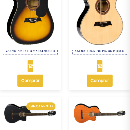
Violão Michael Folk Elétrico
Violão Michael Mini Jumbo
Aço VMF36...
Elétrico Nyl...
R$ 769,00
R$ 769,00
Por :
Por :
OU R$ 715,17 no PIX ou Boleto
OU R$ 715,17 no PIX ou Boleto
Comprar
Comprar
LANÇAMENTO