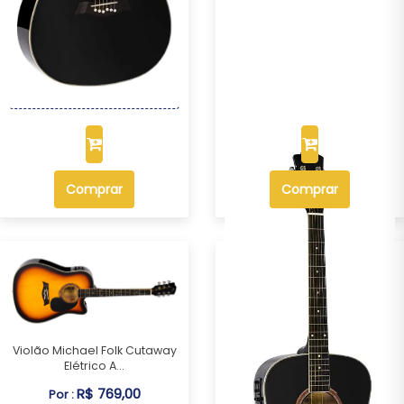
Violão Michael Folk Cutaway
Elétrico A...
R$ 769,00
Por :
OU R$ 715,17 no PIX ou Boleto
Comprar
Comprar
Violão Michael Folk Cutaway
Elétrico A...
R$ 769,00
Por :