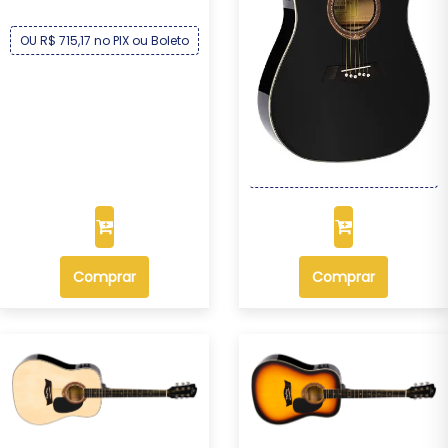
OU R$ 715,17 no PIX ou Boleto
Violão Michael Folk Elétrico
Aço VMF36...
R$ 769,00
Por :
OU R$ 715,17 no PIX ou Boleto
Comprar
Comprar