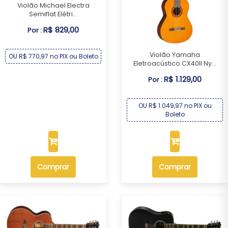
Violão Michael Electra
Semiflat Elétri...
R$ 829,00
Por :
Violão Yamaha
OU R$ 770,97 no PIX ou Boleto
Eletroacústico CX40II Ny...
R$ 1.129,00
Por :
OU R$ 1.049,97 no PIX ou
Boleto
Comprar
Comprar