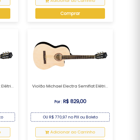
o
Adicionar ao Carrinho
Comprar
létri...
Violão Michael Electra Semiflat Elétri...
R$ 829,00
Por :
to
OU R$ 770,97 no PIX ou Boleto
o
Adicionar ao Carrinho