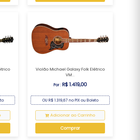
étrico
Violão Michael Galaxy Folk Elétrico
VM...
R$ 1.419,00
Por :
eto
OU R$ 1.319,67 no PIX ou Boleto
o
Adicionar ao Carrinho
Comprar