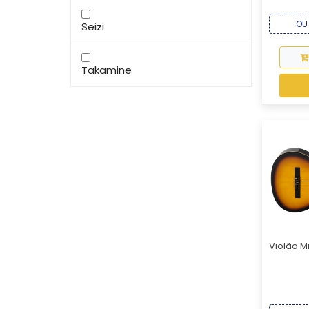
OU 
Seizi
Takamine
Violão Mi