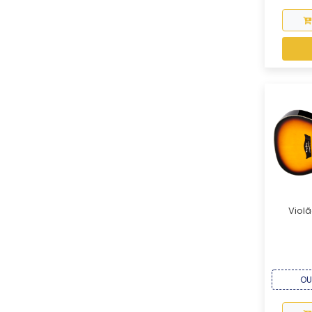
Violã
OU