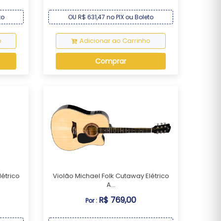
to
OU R$ 631,47 no PIX ou Boleto
o
Adicionar ao Carrinho
Comprar
létrico
Violão Michael Folk Cutaway Elétrico
A...
R$ 769,00
Por :