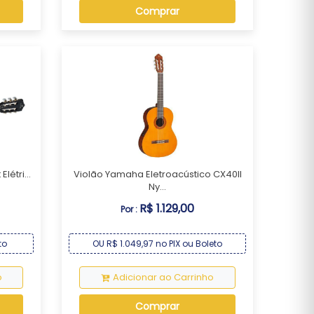
Comprar
létri...
Violão Yamaha Eletroacústico CX40II
Ny...
R$ 1.129,00
Por :
to
OU R$ 1.049,97 no PIX ou Boleto
o
Adicionar ao Carrinho
Comprar