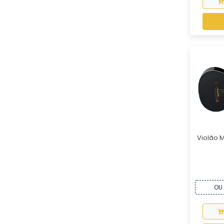
Violão Mi
OU 