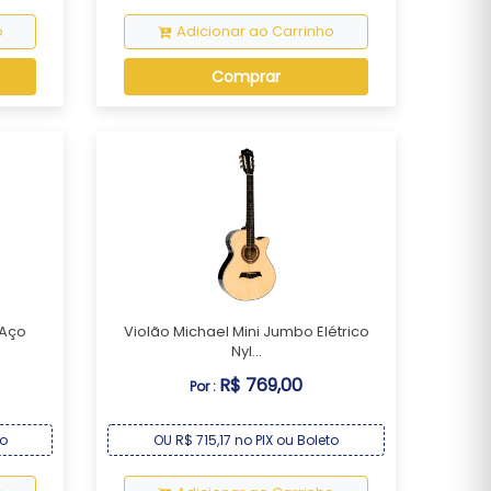
o
Adicionar ao Carrinho
Comprar
 Aço
Violão Michael Mini Jumbo Elétrico
Nyl...
R$ 769,00
Por :
to
OU R$ 715,17 no PIX ou Boleto