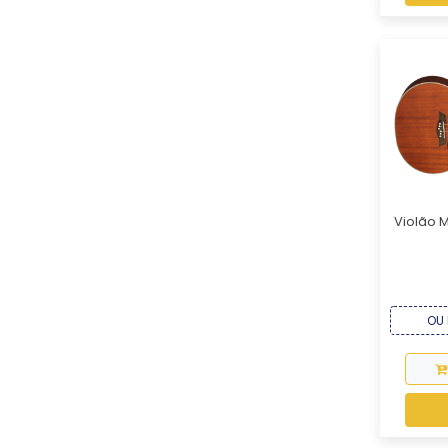
Violão 
OU 