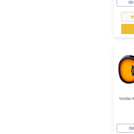
OU 
Violão 
OU