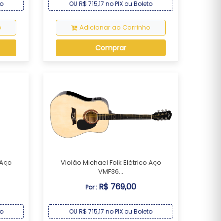
to
OU R$ 715,17 no PIX ou Boleto
o
Adicionar ao Carrinho
Comprar
 Aço
Violão Michael Folk Elétrico Aço
VMF36...
R$ 769,00
Por :
to
OU R$ 715,17 no PIX ou Boleto