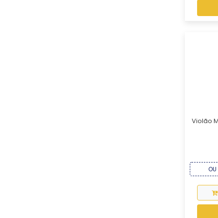
Violão Mi
OU 