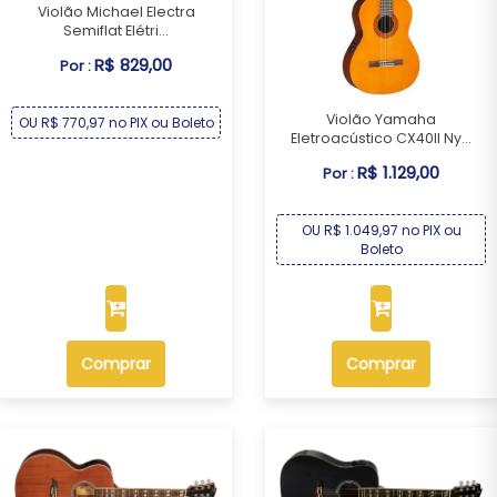
Violão Michael Electra
Semiflat Elétri...
R$ 829,00
Por :
Violão Yamaha
OU R$ 770,97 no PIX ou Boleto
Eletroacústico CX40II Ny...
R$ 1.129,00
Por :
OU R$ 1.049,97 no PIX ou
Boleto
Comprar
Comprar