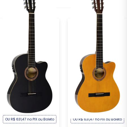
Violão Michael Clássico
Violão Michael Clássico
Semiflat Elétr...
Semiflat Elétr...
R$ 679,00
R$ 679,00
Por :
Por :
OU R$ 631,47 no PIX ou Boleto
OU R$ 631,47 no PIX ou Boleto