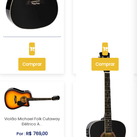
Violão Michael Folk Cutaway
Elétrico A...
R$ 769,00
Por :
OU R$ 715,17 no PIX ou Boleto
Comprar
Comprar
Violão Michael Folk Cutaway
Elétrico A...
R$ 769,00
Por :