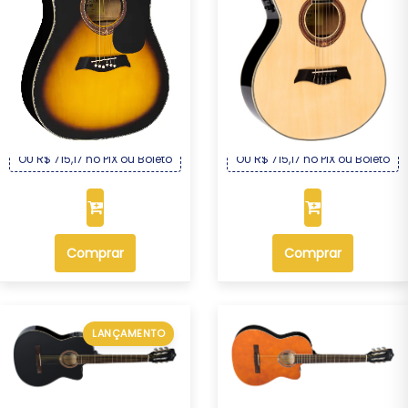
Violão Michael Folk Elétrico
Violão Michael Mini Jumbo
Aço VMF36...
Elétrico Nyl...
R$ 769,00
R$ 769,00
Por :
Por :
OU R$ 715,17 no PIX ou Boleto
OU R$ 715,17 no PIX ou Boleto
Comprar
Comprar
LANÇAMENTO