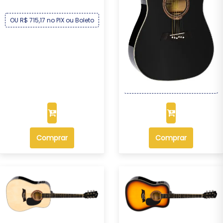
OU R$ 715,17 no PIX ou Boleto
Violão Michael Folk Elétrico
Aço VMF36...
R$ 769,00
Por :
OU R$ 715,17 no PIX ou Boleto
Comprar
Comprar