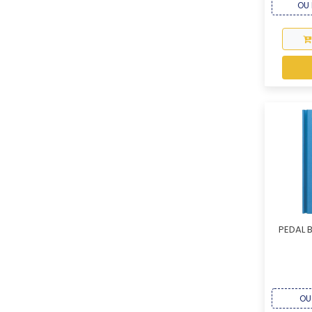
OU 
PEDAL 
OU 