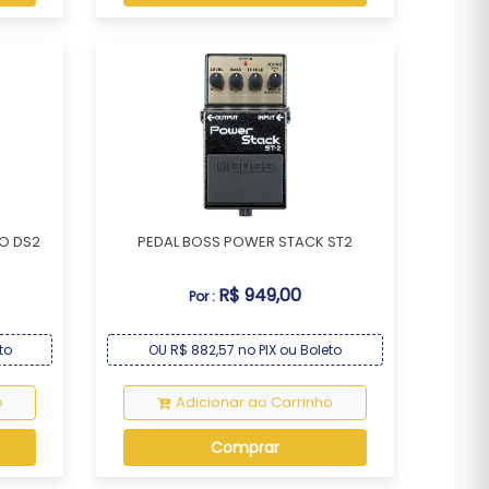
O DS2
PEDAL BOSS POWER STACK ST2
R$ 949,00
Por :
to
OU R$ 882,57 no PIX ou Boleto
o
Adicionar ao Carrinho
Comprar