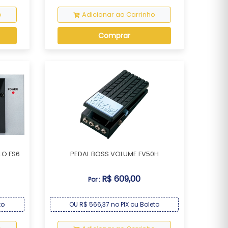
o
Adicionar ao Carrinho
Comprar
LO FS6
PEDAL BOSS VOLUME FV50H
R$ 609,00
Por :
to
OU R$ 566,37 no PIX ou Boleto