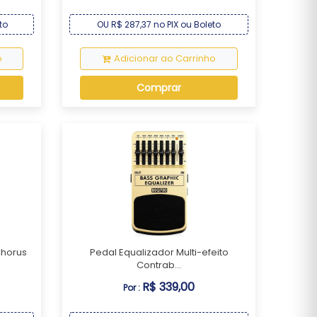
to
OU R$ 287,37 no PIX ou Boleto
o
Adicionar ao Carrinho
Comprar
Chorus
Pedal Equalizador Multi-efeito
Contrab...
R$ 339,00
Por :