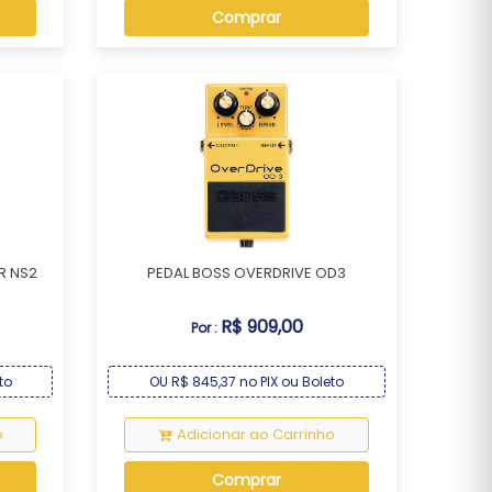
Comprar
R NS2
PEDAL BOSS OVERDRIVE OD3
R$ 909,00
Por :
to
OU R$ 845,37 no PIX ou Boleto
o
Adicionar ao Carrinho
Comprar