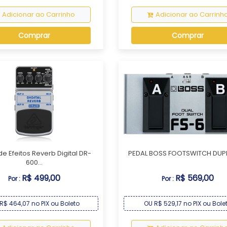
Adicionar ao Carrinho
Adicionar ao Carrinh
Comprar
Comprar
de Efeitos Reverb Digital DR-
PEDAL BOSS FOOTSWITCH DUP
600...
R$ 499,00
R$ 569,00
Por :
Por :
R$ 464,07 no PIX ou Boleto
OU R$ 529,17 no PIX ou Bole