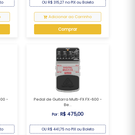
to
OU R$ 315,27 no PIX ou Boleto
o
Adicionar ao Carrinho
Comprar
00 -
Pedal de Guitarra Multi-FX FX-600 -
Be...
R$ 475,00
Por :
to
OU R$ 441,75 no PIX ou Boleto