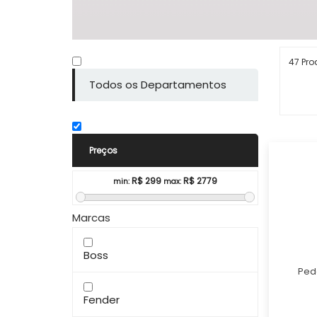
47 Pro
Todos os Departamentos
Preços
R$
299
R$
2779
min:
max:
Marcas
Boss
Ped
Fender