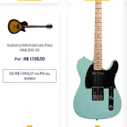
Guitarra Michael Les Paul
GML300 VS
R$ 1.139,00
Por :
OU R$ 1.059,27 no PIX ou
Boleto
Guitarra Michael Telecaster
GM385N AB
R$ 1.209,00
Por :
OU R$ 1.124,37 no PIX ou
Boleto