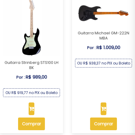
Guitarra Michael GM-222N
MBA
R$ 1.009,00
Por :
Guitarra Strinberg STS100 LH
OU R$ 938,37 no PIX ou Boleto
BK
R$ 989,00
Por :
OU R$ 919,77 no PIX ou Boleto
Comprar
Comprar