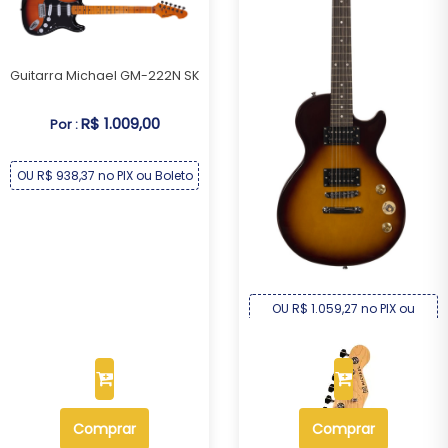
Guitarra Michael GM-222N SK
R$ 1.009,00
Por :
OU R$ 938,37 no PIX ou Boleto
Guitarra Michael Les Paul
GML300 HS
R$ 1.139,00
Por :
OU R$ 1.059,27 no PIX ou
Boleto
Comprar
Comprar