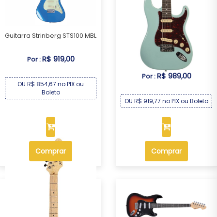
Guitarra Strinberg STS100 MBL
Guitarra Michael GM227N AB
R$ 919,00
Por :
R$ 989,00
Por :
OU R$ 854,67 no PIX ou
Boleto
OU R$ 919,77 no PIX ou Boleto
Comprar
Comprar