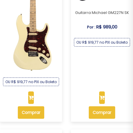
Guitarra Michael GM227N SK
R$ 989,00
Por :
OU R$ 919,77 no PIX ou Boleto
Guitarra Michael GM227N CR
R$ 989,00
Por :
OU R$ 919,77 no PIX ou Boleto
Comprar
Comprar