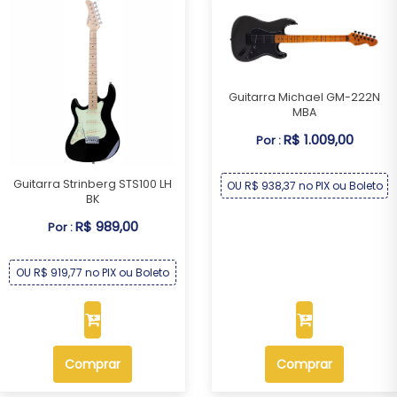
Guitarra Michael GM-222N
MBA
R$ 1.009,00
Por :
Guitarra Strinberg STS100 LH
OU R$ 938,37 no PIX ou Boleto
BK
R$ 989,00
Por :
OU R$ 919,77 no PIX ou Boleto
Comprar
Comprar