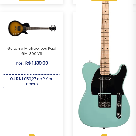
Guitarra Michael Les Paul
GML300 VS
R$ 1.139,00
Por :
OU R$ 1.059,27 no PIX ou
Boleto
Guitarra Michael Telecaster
GM385N AB
R$ 1.209,00
Por :
OU R$ 1.124,37 no PIX ou
Boleto