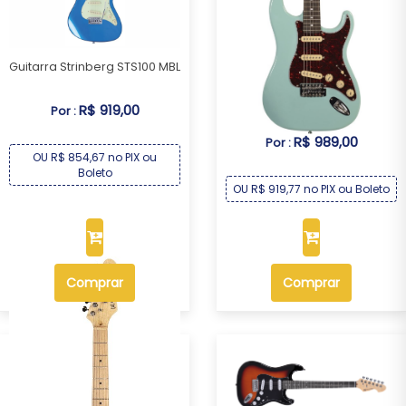
Guitarra Strinberg STS100 MBL
Guitarra Michael GM227N AB
R$ 919,00
Por :
R$ 989,00
Por :
OU R$ 854,67 no PIX ou
Boleto
OU R$ 919,77 no PIX ou Boleto
Comprar
Comprar