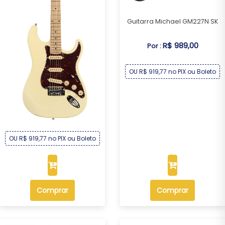
Guitarra Michael GM227N SK
R$ 989,00
Por :
OU R$ 919,77 no PIX ou Boleto
Guitarra Michael GM227N CR
R$ 989,00
Por :
OU R$ 919,77 no PIX ou Boleto
Comprar
Comprar