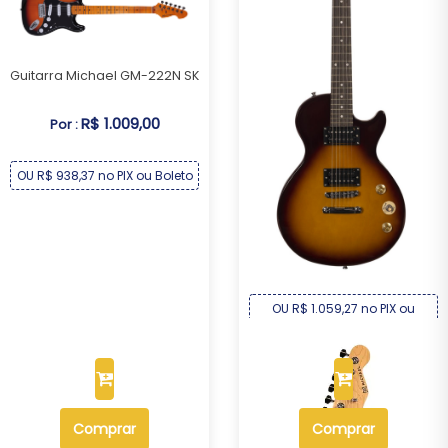
Guitarra Michael GM-222N SK
R$ 1.009,00
Por :
OU R$ 938,37 no PIX ou Boleto
Guitarra Michael Les Paul
GML300 HS
R$ 1.139,00
Por :
OU R$ 1.059,27 no PIX ou
Boleto
Comprar
Comprar