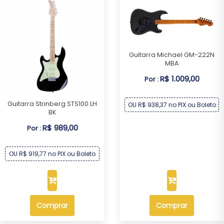
Guitarra Michael GM-222N
MBA
R$ 1.009,00
Por :
Guitarra Strinberg STS100 LH
OU R$ 938,37 no PIX ou Boleto
BK
R$ 989,00
Por :
OU R$ 919,77 no PIX ou Boleto
Comprar
Comprar