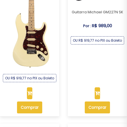
Guitarra Michael GM227N SK
R$ 989,00
Por :
OU R$ 919,77 no PIX ou Boleto
Guitarra Michael GM227N CR
R$ 989,00
Por :
OU R$ 919,77 no PIX ou Boleto
Comprar
Comprar