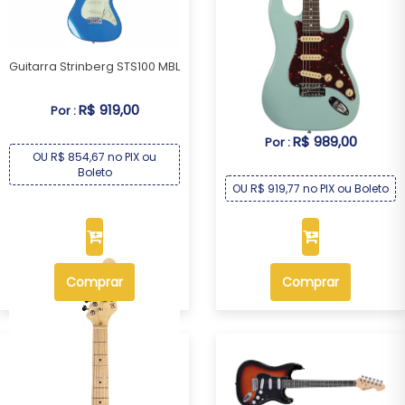
Guitarra Strinberg STS100 MBL
Guitarra Michael GM227N AB
R$ 919,00
Por :
R$ 989,00
Por :
OU R$ 854,67 no PIX ou
Boleto
OU R$ 919,77 no PIX ou Boleto
Comprar
Comprar