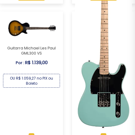
Guitarra Michael Les Paul
GML300 VS
R$ 1.139,00
Por :
OU R$ 1.059,27 no PIX ou
Boleto
Guitarra Michael Telecaster
GM385N AB
R$ 1.209,00
Por :
OU R$ 1.124,37 no PIX ou
Boleto