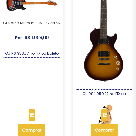
Guitarra Michael GM-222N SK
R$ 1.009,00
Por :
OU R$ 938,37 no PIX ou Boleto
Guitarra Michael Les Paul
GML300 HS
R$ 1.139,00
Por :
OU R$ 1.059,27 no PIX ou
Boleto
Comprar
Comprar