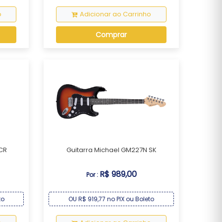
o
Adicionar ao Carrinho
Comprar
 CR
Guitarra Michael GM227N SK
R$ 989,00
Por :
to
OU R$ 919,77 no PIX ou Boleto