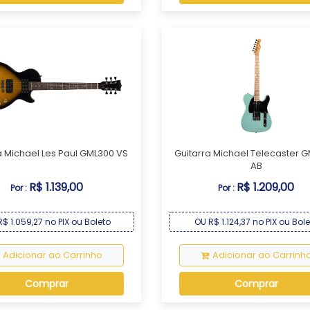
a Michael Les Paul GML300 VS
Guitarra Michael Telecaster 
AB
R$ 1.139,00
R$ 1.209,00
Por :
Por :
$ 1.059,27 no PIX ou Boleto
OU R$ 1.124,37 no PIX ou Bol
Adicionar ao Carrinho
Adicionar ao Carrinh
Comprar
Comprar