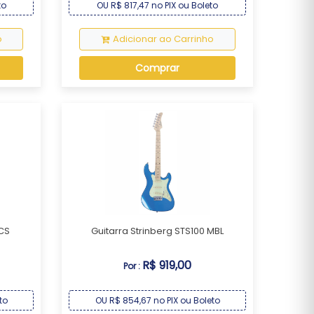
to
OU R$ 817,47 no PIX ou Boleto
o
Adicionar ao Carrinho
Comprar
 CS
Guitarra Strinberg STS100 MBL
R$ 919,00
Por :
to
OU R$ 854,67 no PIX ou Boleto