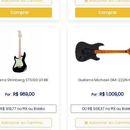
Adicionar ao Carrinho
Adicionar ao Carrinh
Comprar
Comprar
arra Strinberg STS100 LH BK
Guitarra Michael GM-222N
R$ 989,00
R$ 1.009,00
Por :
Por :
R$ 919,77 no PIX ou Boleto
OU R$ 938,37 no PIX ou Bole
Adicionar ao Carrinho
Adicionar ao Carrinh