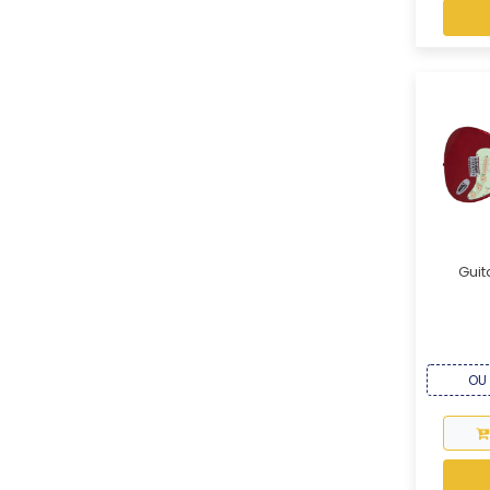
Guit
OU 