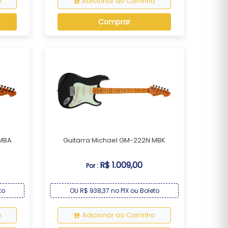
o
Adicionar ao Carrinho
Comprar
 MBA
Guitarra Michael GM-222N MBK
R$ 1.009,00
Por :
to
OU R$ 938,37 no PIX ou Boleto
o
Adicionar ao Carrinho