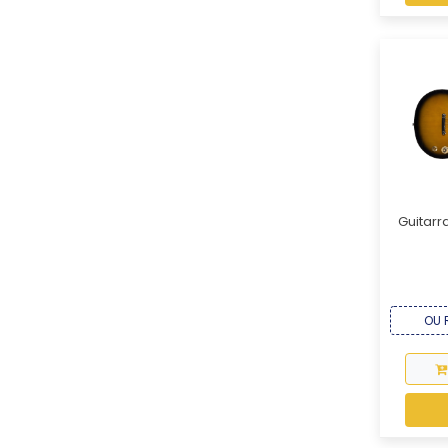
Guitarr
OU R