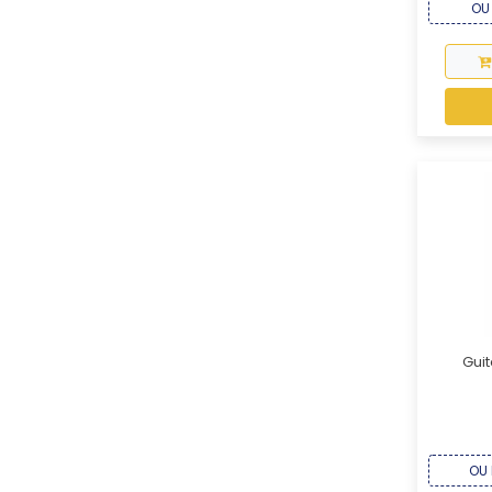
OU 
Guit
OU 