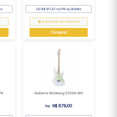
to
OU R$ 817,47 no PIX ou Boleto
o
Adicionar ao Carrinho
Comprar
PK
Guitarra Strinberg STS100 WH
R$ 879,00
Por :