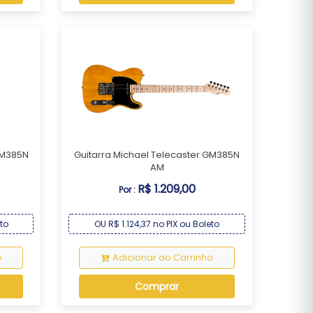
GM385N
Guitarra Michael Telecaster GM385N
AM
R$ 1.209,00
Por :
eto
OU R$ 1.124,37 no PIX ou Boleto
o
Adicionar ao Carrinho
Comprar