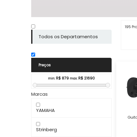
195 Pr
Todos os Departamentos
Preços
R$
879
R$
21690
min:
max:
Marcas
YAMAHA
Guit
Strinberg