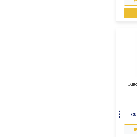
Guit
OU 