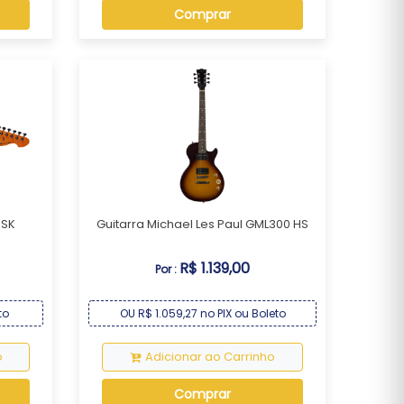
Comprar
 SK
Guitarra Michael Les Paul GML300 HS
R$ 1.139,00
Por :
to
OU R$ 1.059,27 no PIX ou Boleto
o
Adicionar ao Carrinho
Comprar