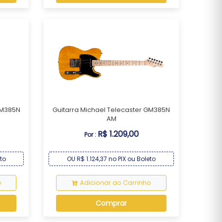
GM385N
Guitarra Michael Telecaster GM385N
AM
R$ 1.209,00
Por :
eto
OU R$ 1.124,37 no PIX ou Boleto
o
Adicionar ao Carrinho
Comprar