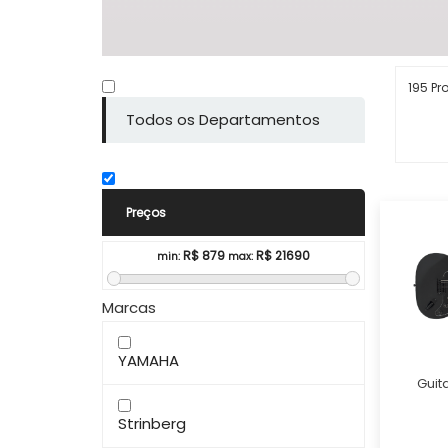
195 Pr
Todos os Departamentos
Preços
R$
879
R$
21690
min:
max:
Marcas
YAMAHA
Guit
Strinberg