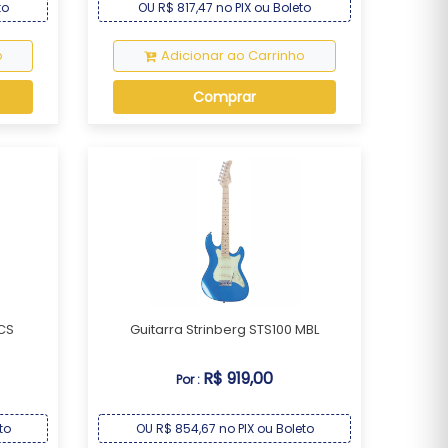
to
OU R$ 817,47 no PIX ou Boleto
o
Adicionar ao Carrinho
Comprar
 CS
Guitarra Strinberg STS100 MBL
R$ 919,00
Por :
to
OU R$ 854,67 no PIX ou Boleto