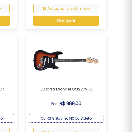
o
Adicionar ao Carrinho
Comprar
 CR
Guitarra Michael GM227N SK
R$ 989,00
Por :
to
OU R$ 919,77 no PIX ou Boleto