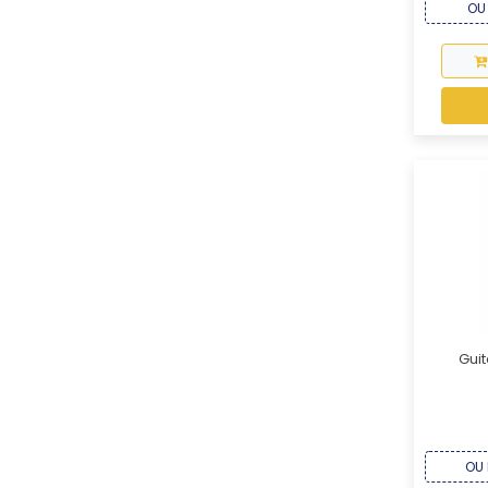
OU 
Guit
OU 