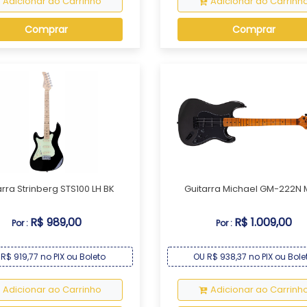
Adicionar ao Carrinho
Adicionar ao Carrinh
Comprar
Comprar
arra Strinberg STS100 LH BK
Guitarra Michael GM-222N
R$ 989,00
R$ 1.009,00
Por :
Por :
R$ 919,77 no PIX ou Boleto
OU R$ 938,37 no PIX ou Bole
Adicionar ao Carrinho
Adicionar ao Carrinh