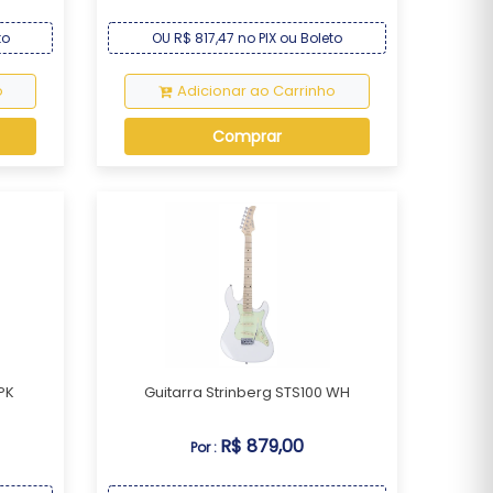
to
OU R$ 817,47 no PIX ou Boleto
o
Adicionar ao Carrinho
Comprar
PK
Guitarra Strinberg STS100 WH
R$ 879,00
Por :