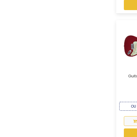
Guit
OU 