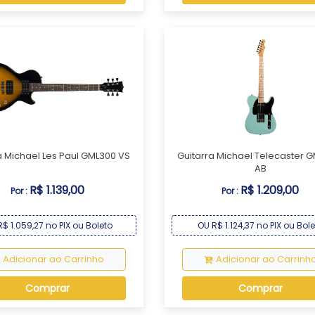
a Michael Les Paul GML300 VS
Guitarra Michael Telecaster 
AB
R$ 1.139,00
R$ 1.209,00
Por :
Por :
$ 1.059,27 no PIX ou Boleto
OU R$ 1.124,37 no PIX ou Bol
Adicionar ao Carrinho
Adicionar ao Carrinh
Comprar
Comprar