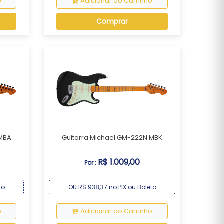
o
Adicionar ao Carrinho
Comprar
 MBA
Guitarra Michael GM-222N MBK
R$ 1.009,00
Por :
to
OU R$ 938,37 no PIX ou Boleto
o
Adicionar ao Carrinho