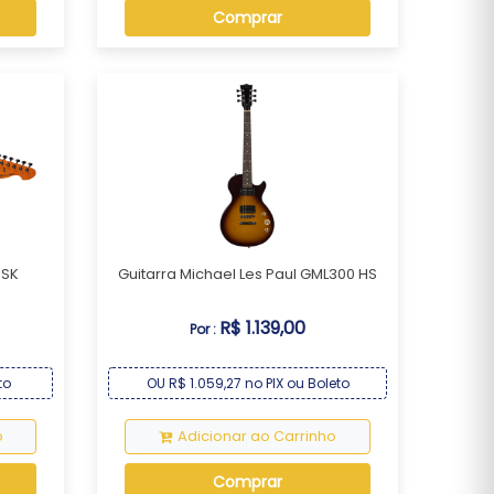
Comprar
 SK
Guitarra Michael Les Paul GML300 HS
R$ 1.139,00
Por :
to
OU R$ 1.059,27 no PIX ou Boleto
o
Adicionar ao Carrinho
Comprar