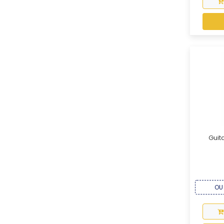
Guit
OU 