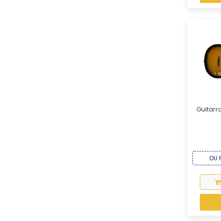
Guitarr
OU R