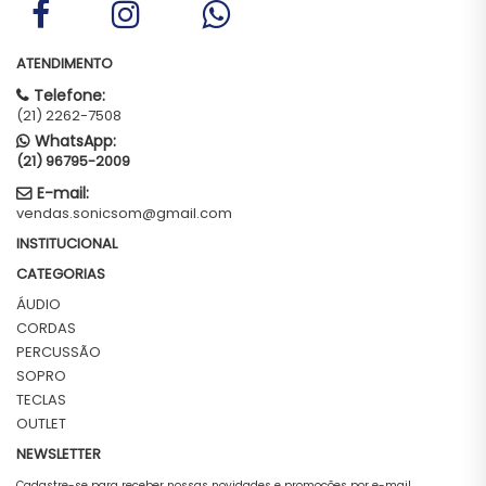
ATENDIMENTO
Telefone:
(21) 2262-7508
WhatsApp:
(21) 96795-2009
E-mail:
vendas.sonicsom@gmail.com
INSTITUCIONAL
CATEGORIAS
ÁUDIO
CORDAS
PERCUSSÃO
SOPRO
TECLAS
OUTLET
NEWSLETTER
Cadastre-se para receber nossas novidades e promoções por e-mail.