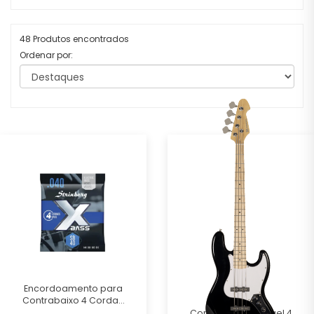
48 Produtos encontrados
Ordenar por:
Encordoamento para
Contrabaixo 4 Corda...
Contrabaixo Michael 4