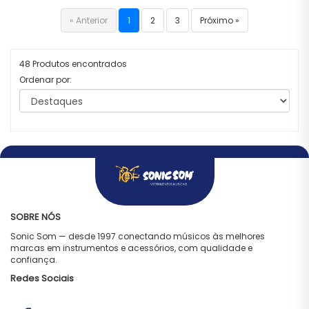
« Anterior
1
2
3
Próximo »
48 Produtos encontrados
Ordenar por:
SOBRE NÓS
Sonic Som — desde 1997 conectando músicos às melhores
marcas em instrumentos e acessórios, com qualidade e
confiança.
Redes Sociais