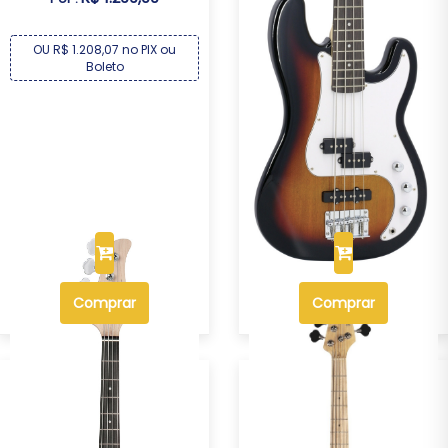
OU R$ 1.208,07 no PIX ou
Boleto
Contrabaixo Elétrico
Strinberg PBS40 S...
R$ 1.309,00
Por :
OU R$ 1.217,37 no PIX ou
Boleto
Comprar
Comprar