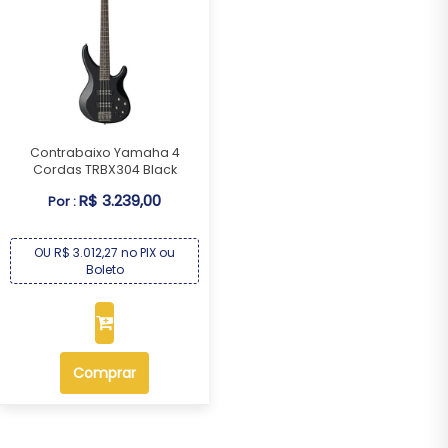
Contrabaixo Yamaha 4
Cordas TRBX304 Black
R$ 3.239,00
Por :
OU R$ 3.012,27 no PIX ou
Boleto
Comprar