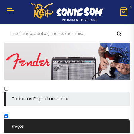
0
Todos os Departamentos
Preços