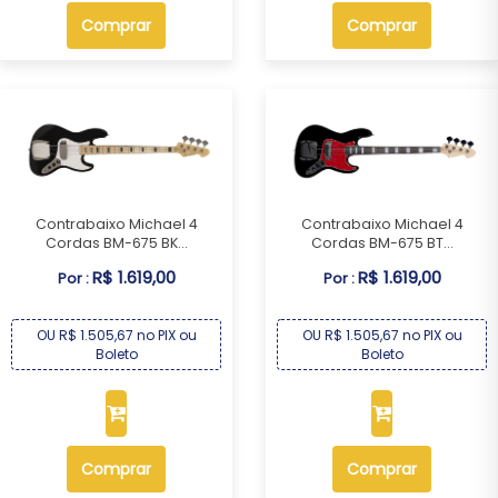
Comprar
Comprar
Contrabaixo Michael 4
Contrabaixo Michael 4
Cordas BM-675 BK...
Cordas BM-675 BT...
R$ 1.619,00
R$ 1.619,00
Por :
Por :
OU R$ 1.505,67 no PIX ou
OU R$ 1.505,67 no PIX ou
Boleto
Boleto
Comprar
Comprar