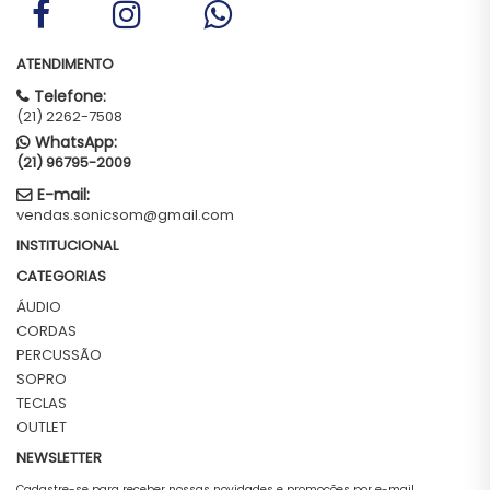
ATENDIMENTO
Telefone:
(21) 2262-7508
WhatsApp:
(21) 96795-2009
E-mail:
vendas.sonicsom@gmail.com
INSTITUCIONAL
CATEGORIAS
ÁUDIO
CORDAS
PERCUSSÃO
SOPRO
TECLAS
OUTLET
NEWSLETTER
Cadastre-se para receber nossas novidades e promoções por e-mail.