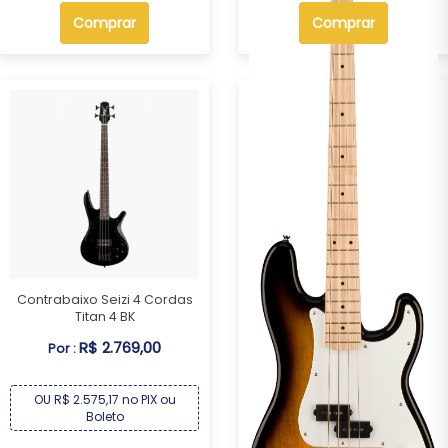
Comprar
Comprar
Contrabaixo Seizi 4 Cordas
Titan 4 BK
Contrabaixo Squier Sonic
R$ 2.769,00
Por :
Precision Bas...
R$ 2.790,00
Por :
OU R$ 2.575,17 no PIX ou
Boleto
OU R$ 2.594,70 no PIX ou