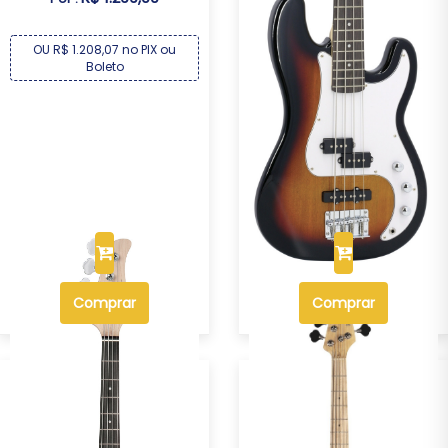
OU R$ 1.208,07 no PIX ou
Boleto
Contrabaixo Elétrico
Strinberg PBS40 S...
R$ 1.309,00
Por :
OU R$ 1.217,37 no PIX ou
Boleto
Comprar
Comprar