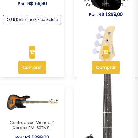
R$ 59,90
Por :
Cordas BM-607N B...
R$ 1.299,00
Por :
OU R$ 55,71 no PIX ou Boleto
OU R$ 1.208,07 no PIX ou
Boleto
Comprar
Comprar
Contrabaixo Michael 4
Cordas BM-607N S...
R$ 1.299,00
Por :