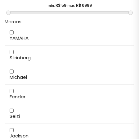
R$
59
R$
6999
min:
max:
Marcas
YAMAHA
Strinberg
Michael
Fender
Seizi
Jackson