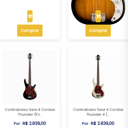
Boleto
Comprar
Comprar
Contrabaixo Seizi 4 Cordas
Contrabaixo Seizi 4 Cordas
Thunder (PJ...
Thunder 4 (...
R$ 2.839,00
R$ 2.839,00
Por :
Por :