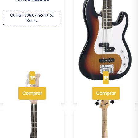
OU R$ 1.208,07 no PIX ou
Boleto
Contrabaixo Elétrico
Strinberg PBS40 S...
R$ 1.309,00
Por :
OU R$ 1.217,37 no PIX ou
Boleto
Comprar
Comprar