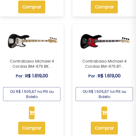
Comprar
Comprar
Contrabaixo Michael 4
Contrabaixo Michael 4
Cordas BM-675 BK...
Cordas BM-675 BT...
R$ 1.619,00
R$ 1.619,00
Por :
Por :
OU R$ 1.505,67 no PIX ou
OU R$ 1.505,67 no PIX ou
Boleto
Boleto
Comprar
Comprar