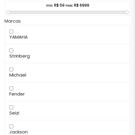
R$
59
R$
6999
min:
max:
Marcas
YAMAHA
Strinberg
Michael
Fender
Seizi
Jackson