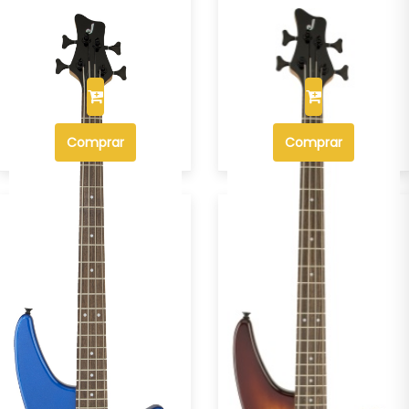
OU R$ 2.640,27 no PIX ou
OU R$ 2.640,27 no PIX ou
Boleto
Boleto
Comprar
Comprar