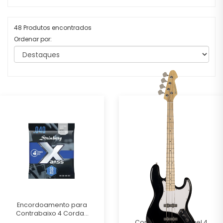
48 Produtos encontrados
Ordenar por:
Encordoamento para
Contrabaixo 4 Corda...
Contrabaixo Michael 4