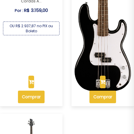
Cordas A...
R$ 3.159,00
Por :
OU R$ 2.937,87 no PIX ou
Boleto
Contrabaixo Fender Squier
Sonic Precis...
R$ 3.190,00
Por :
OU R$ 2.966,70 no PIX ou
Boleto
Comprar
Comprar