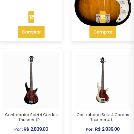
Boleto
Comprar
Comprar
Contrabaixo Seizi 4 Cordas
Contrabaixo Seizi 4 Cordas
Thunder (PJ...
Thunder 4 (...
R$ 2.839,00
R$ 2.839,00
Por :
Por :