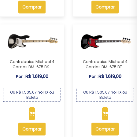
Comprar
Comprar
Contrabaixo Michael 4
Contrabaixo Michael 4
Cordas BM-675 BK...
Cordas BM-675 BT...
R$ 1.619,00
R$ 1.619,00
Por :
Por :
OU R$ 1.505,67 no PIX ou
OU R$ 1.505,67 no PIX ou
Boleto
Boleto
Comprar
Comprar