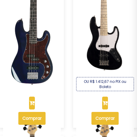
Contrabaixo Elétrico
Contrabaixo Michael 5
Strinberg PBS40 T...
Cordas BMJ500 BK
R$ 1.309,00
R$ 1.519,00
Por :
Por :
OU R$ 1.217,37 no PIX ou
OU R$ 1.412,67 no PIX ou
Boleto
Boleto
Comprar
Comprar