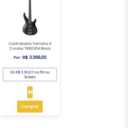
Contrabaixo Yamaha 4
Cordas TRBX304 Black
R$ 3.399,00
Por :
OU R$ 3.161,07 no PIX ou
Boleto
Comprar