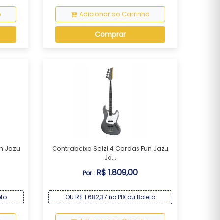
o
Adicionar ao Carrinho
Comprar
un Jazu
Contrabaixo Seizi 4 Cordas Fun Jazu
Ja...
R$ 1.809,00
Por :
eto
OU R$ 1.682,37 no PIX ou Boleto