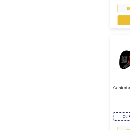
Contraba
OU R