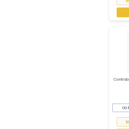
Contraba
OU R