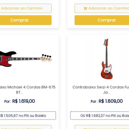
Adicionar ao Carrinho
Adicionar ao Carrinh
Comprar
Comprar
ixo Michael 4 Cordas BM-675
Contrabaixo Seizi 4 Cordas F
BT...
Ja...
R$ 1.619,00
R$ 1.809,00
Por :
Por :
$ 1.505,67 no PIX ou Boleto
OU R$ 1.682,37 no PIX ou Bol