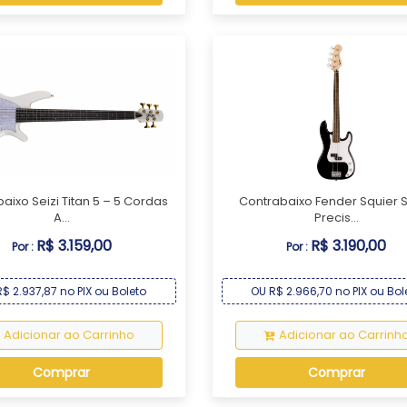
aixo Seizi Titan 5 – 5 Cordas
Contrabaixo Fender Squier 
A...
Precis...
R$ 3.159,00
R$ 3.190,00
Por :
Por :
$ 2.937,87 no PIX ou Boleto
OU R$ 2.966,70 no PIX ou Bol
Adicionar ao Carrinho
Adicionar ao Carrinh
Comprar
Comprar