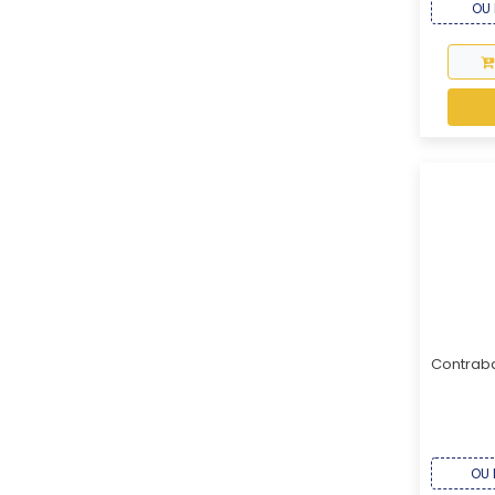
OU 
Contraba
OU 