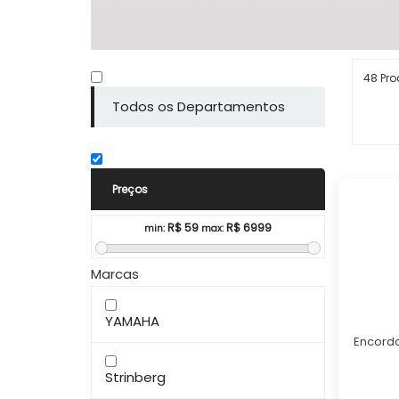
48 Pr
Todos os Departamentos
Preços
R$
59
R$
6999
min:
max:
Marcas
YAMAHA
Encord
Strinberg