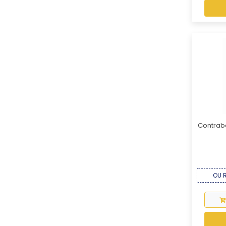
Contraba
OU R