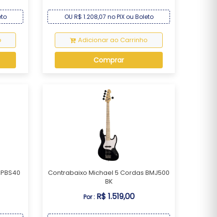
eto
OU R$ 1.208,07 no PIX ou Boleto
o
Adicionar ao Carrinho
Comprar
g PBS40
Contrabaixo Michael 5 Cordas BMJ500
BK
R$ 1.519,00
Por :