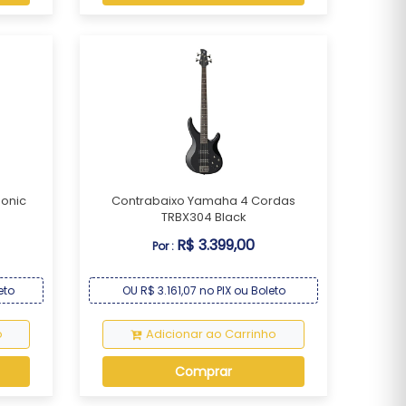
Sonic
Contrabaixo Yamaha 4 Cordas
TRBX304 Black
R$ 3.399,00
Por :
eto
OU R$ 3.161,07 no PIX ou Boleto
o
Adicionar ao Carrinho
Comprar