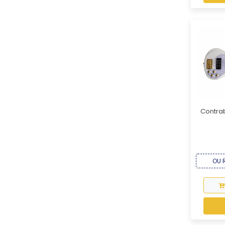
Contrab
OU R