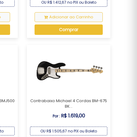
to
OU R$ 1.412,67 no PIX ou Boleto
o
Adicionar ao Carrinho
Comprar
 BMJ500
Contrabaixo Michael 4 Cordas BM-675
BK...
R$ 1.619,00
Por :
eto
OU R$ 1.505,67 no PIX ou Boleto