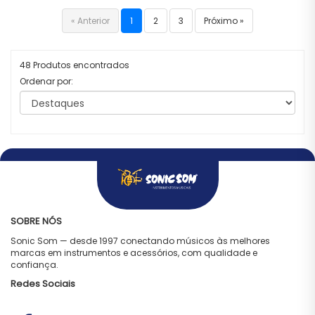
« Anterior
1
2
3
Próximo »
48 Produtos encontrados
Ordenar por:
SOBRE NÓS
Sonic Som — desde 1997 conectando músicos às melhores
marcas em instrumentos e acessórios, com qualidade e
confiança.
Redes Sociais