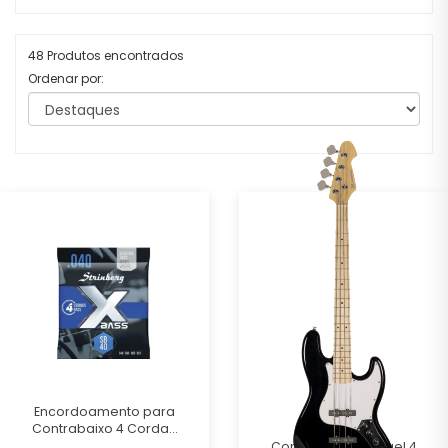
48 Produtos encontrados
Ordenar por:
Encordoamento para
Contrabaixo 4 Corda...
Contrabaixo Michael 4