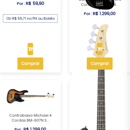
R$ 59,90
Por :
Cordas BM-607N B...
R$ 1.299,00
Por :
OU R$ 55,71 no PIX ou Boleto
OU R$ 1.208,07 no PIX ou
Boleto
Comprar
Comprar
Contrabaixo Michael 4
Cordas BM-607N S...
R$ 1.299,00
Por :