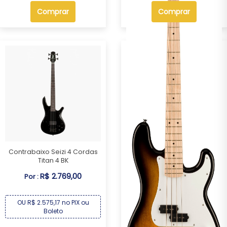
Comprar
Comprar
Contrabaixo Seizi 4 Cordas
Titan 4 BK
Contrabaixo Squier Sonic
R$ 2.769,00
Por :
Precision Bas...
R$ 2.790,00
Por :
OU R$ 2.575,17 no PIX ou
Boleto
OU R$ 2.594,70 no PIX ou