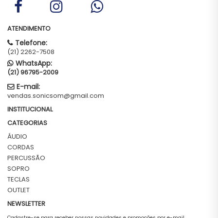
ATENDIMENTO
Telefone:
(21) 2262-7508
WhatsApp:
(21) 96795-2009
E-mail:
vendas.sonicsom@gmail.com
INSTITUCIONAL
CATEGORIAS
ÁUDIO
CORDAS
PERCUSSÃO
SOPRO
TECLAS
OUTLET
NEWSLETTER
Cadastre-se para receber nossas novidades e promoções por e-mail.