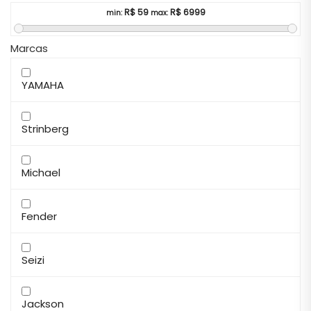
R$
59
R$
6999
min:
max:
Marcas
YAMAHA
Strinberg
Michael
Fender
Seizi
Jackson