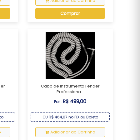
o
Adicionar ao Carrinho
Comprar
der
Cabo de Instrumento Fender
Professiona...
R$ 499,00
Por :
to
OU R$ 464,07 no PIX ou Boleto
o
Adicionar ao Carrinho