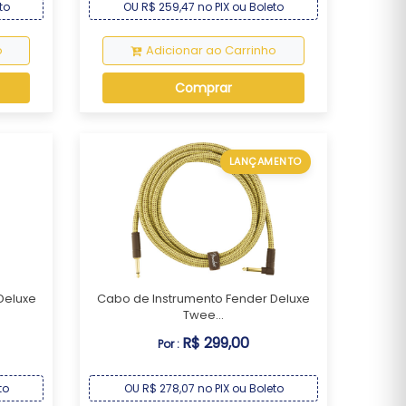
to
OU R$ 259,47 no PIX ou Boleto
o
Adicionar ao Carrinho
Comprar
LANÇAMENTO
Deluxe
Cabo de Instrumento Fender Deluxe
Twee...
R$ 299,00
Por :
to
OU R$ 278,07 no PIX ou Boleto