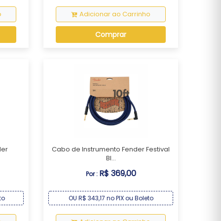
o
Adicionar ao Carrinho
Comprar
der
Cabo de Instrumento Fender Festival
Bl...
R$ 369,00
Por :
to
OU R$ 343,17 no PIX ou Boleto