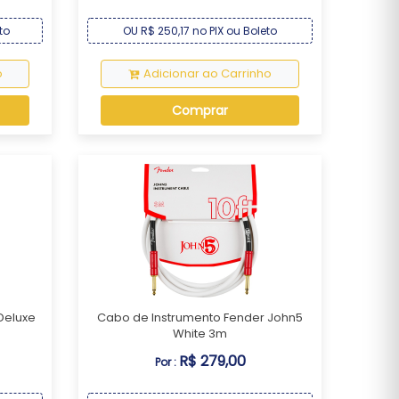
to
OU R$ 250,17 no PIX ou Boleto
o
Adicionar ao Carrinho
Comprar
Deluxe
Cabo de Instrumento Fender John5
White 3m
R$ 279,00
Por :