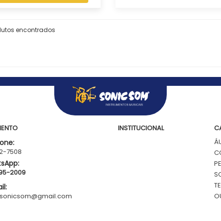
dutos encontrados
MENTO
INSTITUCIONAL
C
Á
one:
62-7508
C
sApp:
P
795-2009
S
T
l:
.sonicsom@gmail.com
O