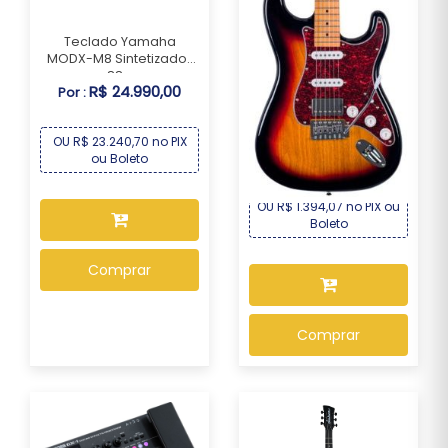
Teclado Yamaha
MODX-M8 Sintetizador
88...
R$ 24.990,00
Por :
Guitarra Seizi Fun
Vintage Budokan – S...
OU R$ 23.240,70 no PIX
R$ 1.499,00
Por :
ou Boleto
OU R$ 1.394,07 no PIX ou
Boleto
Comprar
Comprar