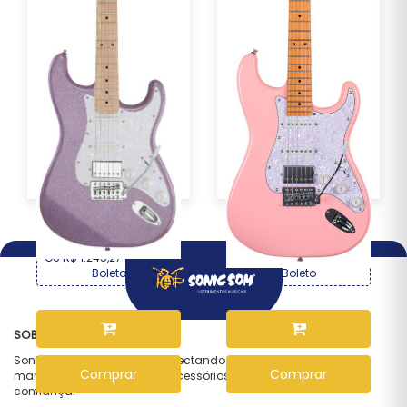
Guitarra Seizi Musashi
Guitarra Seizi Fun
Fun HSS Maple –...
Vintage Budokan HSS...
R$ 1.339,00
R$ 1.499,00
Por :
Por :
OU R$ 1.245,27 no PIX ou
OU R$ 1.394,07 no PIX ou
Boleto
Boleto
SOBRE NÓS
Sonic Som — desde 1997 conectando músicos às melhores
Comprar
Comprar
marcas em instrumentos e acessórios, com qualidade e
confiança.