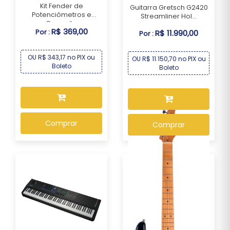
Kit Fender de
Guitarra Gretsch G2420
Potenciômetros e
Streamliner Hol...
Capacit...
R$ 369,00
Por :
R$ 11.990,00
Por :
OU R$ 343,17 no PIX ou
OU R$ 11.150,70 no PIX ou
Boleto
Boleto
Comprar
Comprar