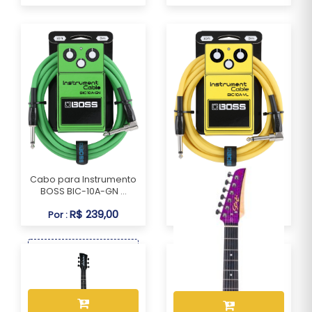
Cabo para Instrumento
Cabo para Instrumento
BOSS BIC-10A-GN ...
BOSS BIC-10A-YL ...
R$ 239,00
Por :
R$ 239,00
Por :
OU R$ 222,27 no PIX ou
OU R$ 222,27 no PIX ou
Boleto
Boleto