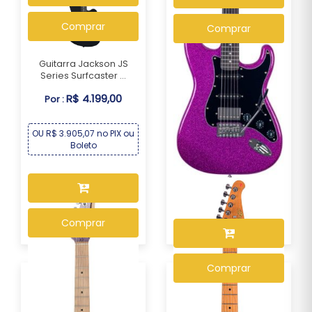
Comprar
Comprar
Guitarra Jackson JS
Series Surfcaster ...
R$ 4.199,00
Por :
Guitarra Seizi Fun Katana
Musashi HSS ...
OU R$ 3.905,07 no PIX ou
R$ 1.339,00
Por :
Boleto
OU R$ 1.245,27 no PIX ou
Boleto
Comprar
Comprar