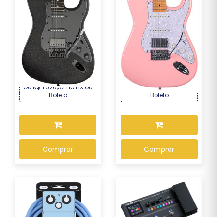
Guitarra Seizi Fun Katana
Guitarra Seizi Fun
Musashi HSS ...
Vintage Budokan HSS...
R$ 1.749,00
R$ 1.499,00
Por :
Por :
OU R$ 1.626,57 no PIX ou
OU R$ 1.394,07 no PIX ou
Boleto
Boleto
Comprar
Comprar