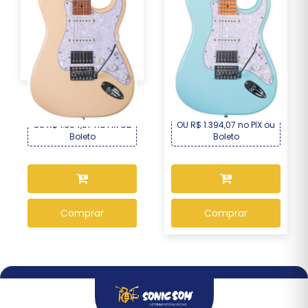
Guitarra Seizi Fun
Guitarra Seizi Fun
Vintage Budokan HSS...
Vintage Budokan HSS...
R$ 1.499,00
R$ 1.499,00
Por :
Por :
OU R$ 1.394,07 no PIX ou
OU R$ 1.394,07 no PIX ou
Boleto
Boleto
Comprar
Comprar