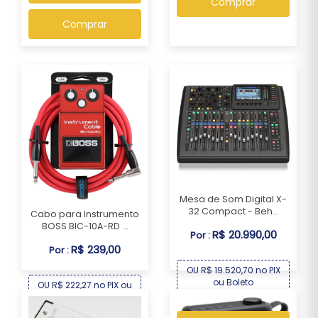
Comprar
Comprar
Mesa de Som Digital X-
32 Compact - Beh...
Cabo para Instrumento
BOSS BIC-10A-RD ...
R$ 20.990,00
Por :
R$ 239,00
Por :
OU R$ 19.520,70 no PIX
ou Boleto
OU R$ 222,27 no PIX ou
Boleto