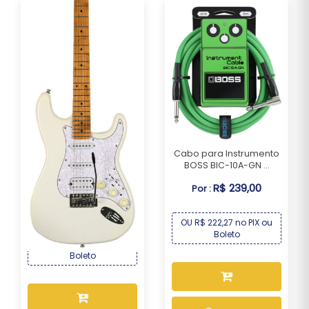
Cabo para Instrumento
BOSS BIC-10A-GN ...
Guitarra Seizi Multi Smart
R$ 239,00
Pearl White...
Por :
R$ 2.169,00
Por :
OU R$ 222,27 no PIX ou
Boleto
OU R$ 2.017,17 no PIX ou
Boleto