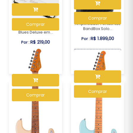
Comprar
Amplificador Portátil JBL
Comprar
Gaita Diatônica Fender
BandBox Solo...
Blues Deluxe em...
R$ 1.899,00
Por :
R$ 219,00
Por :
OU R$ 1.766,07 no PIX ou
OU R$ 203,67 no PIX ou
Boleto
Boleto
Comprar
Comprar