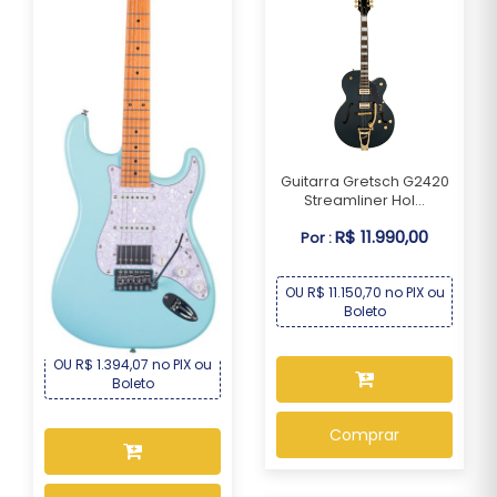
Guitarra Gretsch G2420
Streamliner Hol...
R$ 11.990,00
Por :
Guitarra Seizi Fun
Vintage Budokan HSS...
OU R$ 11.150,70 no PIX ou
R$ 1.499,00
Por :
Boleto
OU R$ 1.394,07 no PIX ou
Boleto
Comprar