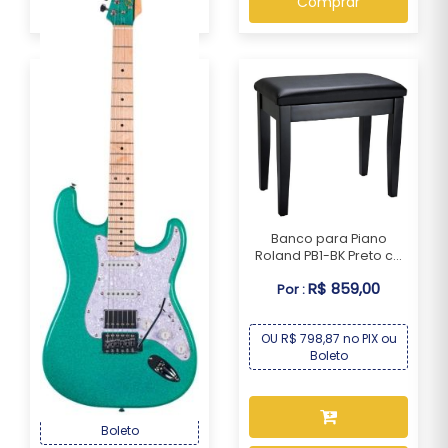
Comprar
Banco para Piano
Roland PB1-BK Preto c...
R$ 859,00
Por :
Guitarra Seizi Fun Katana
Musashi HSS ...
OU R$ 798,87 no PIX ou
Boleto
R$ 1.339,00
Por :
OU R$ 1.245,27 no PIX ou
Boleto