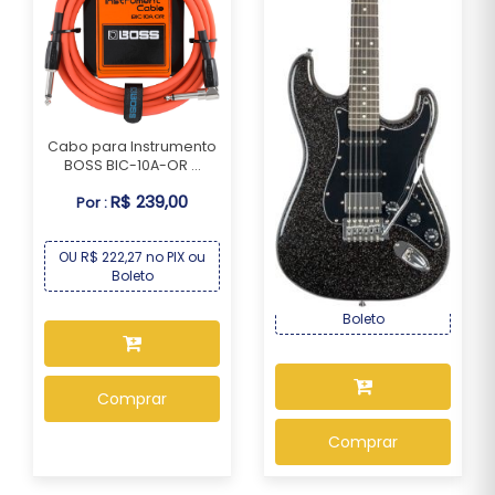
Cabo para Instrumento
BOSS BIC-10A-OR ...
Guitarra Seizi Katana
R$ 239,00
Por :
Musashi HSS Midn...
R$ 1.339,00
Por :
OU R$ 222,27 no PIX ou
Boleto
OU R$ 1.245,27 no PIX ou
Boleto
Comprar
Comprar