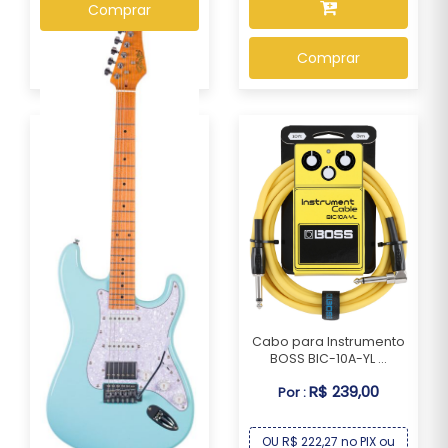
Comprar
Comprar
Cabo para Instrumento
BOSS BIC-10A-YL ...
Guitarra Seizi Fun
Vintage Budokan HSS...
R$ 239,00
Por :
R$ 1.499,00
Por :
OU R$ 222,27 no PIX ou