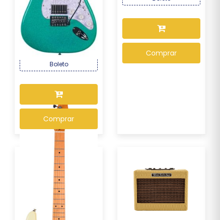
Guitarra Seizi Fun Katana
Musashi HSS ...
R$ 1.339,00
Por :
Comprar
OU R$ 1.245,27 no PIX ou
Boleto
Comprar