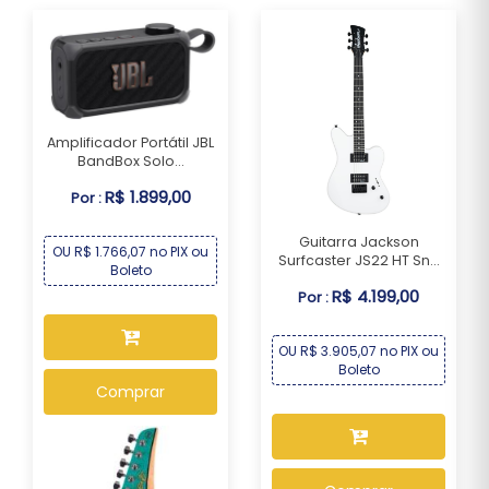
Amplificador Portátil JBL
BandBox Solo...
R$ 1.899,00
Por :
Guitarra Jackson
OU R$ 1.766,07 no PIX ou
Surfcaster JS22 HT Sn...
Boleto
R$ 4.199,00
Por :
OU R$ 3.905,07 no PIX ou
Boleto
Comprar