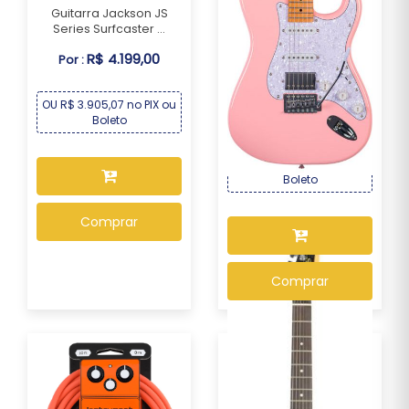
Guitarra Jackson JS
Series Surfcaster ...
R$ 4.199,00
Por :
Guitarra Seizi Fun
Vintage Budokan HSS...
OU R$ 3.905,07 no PIX ou
R$ 1.499,00
Por :
Boleto
OU R$ 1.394,07 no PIX ou
Boleto
Comprar
Comprar