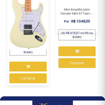
Mini Amplificador
Fender Mini 57 Twin-...
R$ 1.049,00
Por :
Guitarra Seizi Fun
Vintage Budokan HSS...
OU R$ 975,57 no PIX ou
R$ 1.499,00
Por :
Boleto
OU R$ 1.394,07 no PIX ou
Boleto
Comprar
Comprar