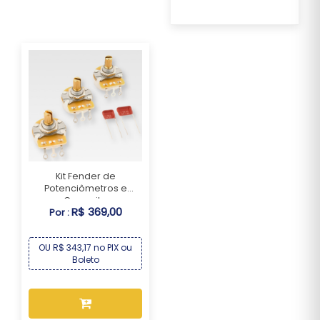
Kit Fender de
Potenciômetros e
Capacit...
R$ 369,00
Por :
OU R$ 343,17 no PIX ou
Boleto