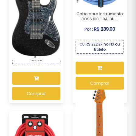
Cabo para Instrumento
BOSS BIC-10A-BU ...
Guitarra Seizi Fun Katana
R$ 239,00
Por :
Musashi HSS ...
R$ 1.339,00
Por :
OU R$ 222,27 no PIX ou
Boleto
OU R$ 1.245,27 no PIX ou
Boleto
Comprar
Comprar