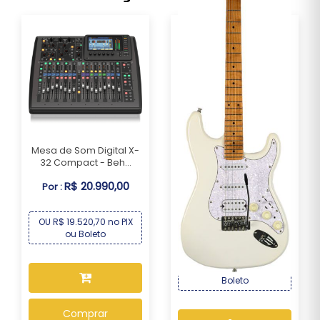
Mesa de Som Digital X-
32 Compact - Beh...
R$ 20.990,00
Por :
Guitarra Seizi Multi Smart
Pearl White...
OU R$ 19.520,70 no PIX
R$ 2.169,00
Por :
ou Boleto
OU R$ 2.017,17 no PIX ou
Boleto
Comprar