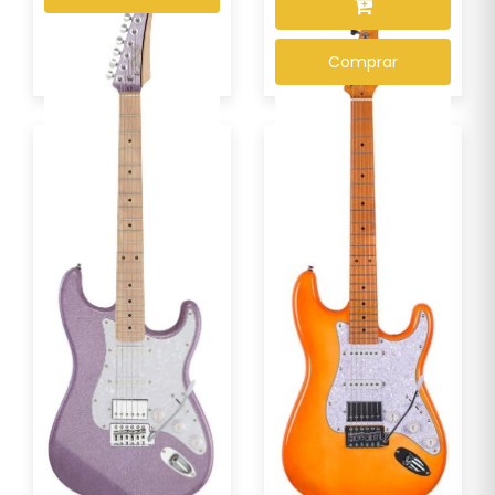
Comprar
Guitarra Seizi Musashi
Guitarra Seizi Fun
Fun HSS Maple –...
Vintage Budokan – S...
R$ 1.339,00
R$ 1.499,00
Por :
Por :