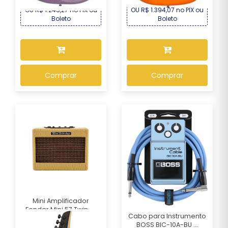
OU R$ 1.245,27 no PIX ou
OU R$ 1.394,07 no PIX ou
Boleto
Boleto
Comprar
Comprar
Mini Amplificador
Fender Mini 57 Twin-...
Cabo para Instrumento
BOSS BIC-10A-BU ...
R$ 1.049,00
Por :