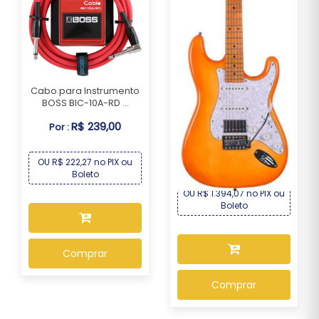
Cabo para Instrumento
BOSS BIC-10A-RD ...
Guitarra Seizi Fun
R$ 239,00
Por :
Vintage Budokan – S...
R$ 1.499,00
Por :
OU R$ 222,27 no PIX ou
Boleto
OU R$ 1.394,07 no PIX ou
Boleto
Comprar
Comprar