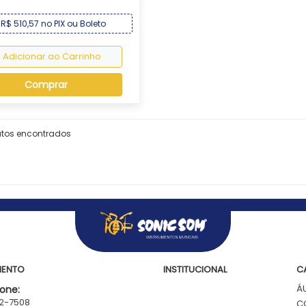
R$ 510,57 no PIX ou Boleto
Adicionar ao Carrinho
Comprar
utos encontrados
MENTO
INSTITUCIONAL
C
Á
one:
62-7508
C