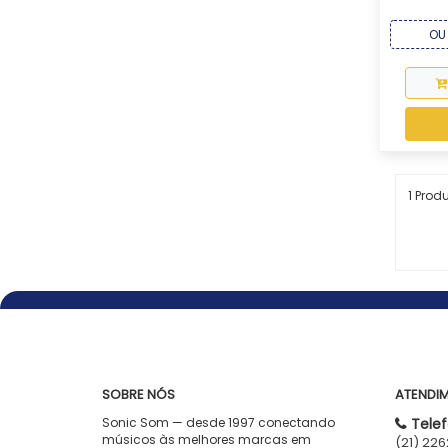
OU 
1 Prod
SOBRE NÓS
ATENDI
Sonic Som — desde 1997 conectando
Telef
músicos às melhores marcas em
(21) 22