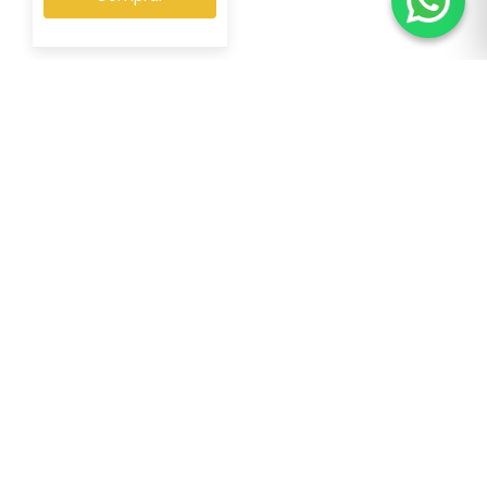
SOBRE NÓS
Sonic Som — desde 1997 conectando músicos às melhores
marcas em instrumentos e acessórios, com qualidade e
confiança.
Redes Sociais
ATENDIMENTO
Telefone:
(21) 2262-7508