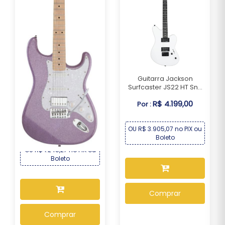
Guitarra Jackson
Surfcaster JS22 HT Sn...
Guitarra Seizi Musashi
R$ 4.199,00
Por :
Fun HSS Maple –...
R$ 1.339,00
Por :
OU R$ 3.905,07 no PIX ou
Boleto
OU R$ 1.245,27 no PIX ou
Boleto
Comprar
Comprar