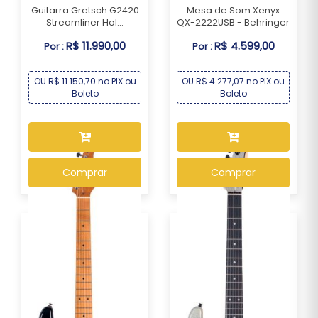
Guitarra Gretsch G2420
Mesa de Som Xenyx
Streamliner Hol...
QX-2222USB - Behringer
R$ 11.990,00
R$ 4.599,00
Por :
Por :
OU R$ 11.150,70 no PIX ou
OU R$ 4.277,07 no PIX ou
Boleto
Boleto
Comprar
Comprar