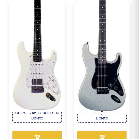
Guitarra Seizi Fun Katana
Guitarra Seizi Fun Katana
Musashi HSS ...
Musashi HSS ...
R$ 1.339,00
R$ 1.339,00
Por :
Por :
OU R$ 1.245,27 no PIX ou
OU R$ 1.245,27 no PIX ou
Boleto
Boleto