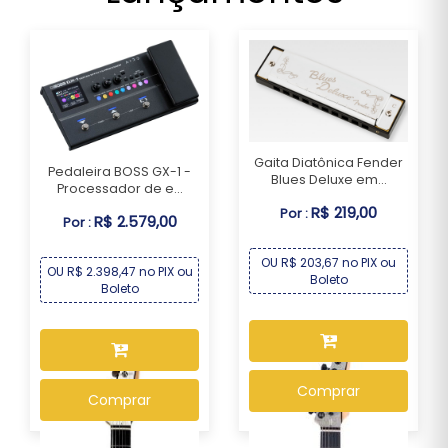
Gaita Diatônica Fender
Pedaleira BOSS GX-1 -
Blues Deluxe em...
Processador de e...
R$ 219,00
Por :
R$ 2.579,00
Por :
OU R$ 203,67 no PIX ou
OU R$ 2.398,47 no PIX ou
Boleto
Boleto
Comprar
Comprar