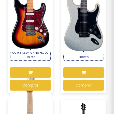
Guitarra Seizi Fun
Guitarra Seizi Fun Katana
Vintage Budokan – S...
Musashi HSS ...
R$ 1.499,00
R$ 1.339,00
Por :
Por :
OU R$ 1.394,07 no PIX ou
OU R$ 1.245,27 no PIX ou
Boleto
Boleto
Comprar
Comprar