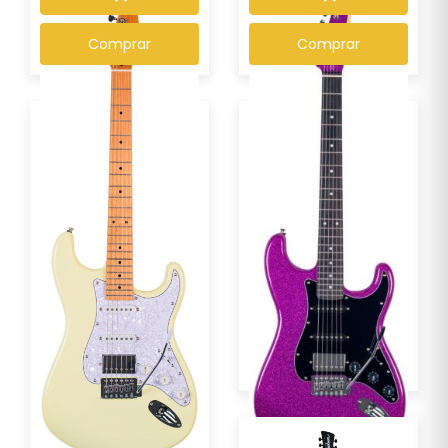
Comprar
Comprar
Guitarra Seizi Fun
Guitarra Seizi Fun Katana
Vintage Budokan HSS...
Musashi HSS ...
R$ 1.499,00
R$ 1.339,00
Por :
Por :