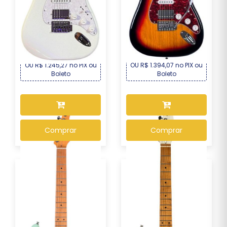
Guitarra Seizi Fun Katana
Guitarra Seizi Fun
Musashi HSS ...
Vintage Budokan – S...
R$ 1.339,00
R$ 1.499,00
Por :
Por :
OU R$ 1.245,27 no PIX ou
OU R$ 1.394,07 no PIX ou
Boleto
Boleto
Comprar
Comprar