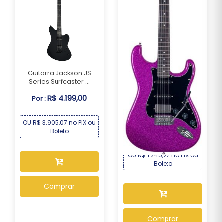
Guitarra Jackson JS
Series Surfcaster ...
R$ 4.199,00
Por :
Guitarra Seizi Fun Katana
Musashi HSS ...
OU R$ 3.905,07 no PIX ou
R$ 1.339,00
Por :
Boleto
OU R$ 1.245,27 no PIX ou
Boleto
Comprar
Comprar