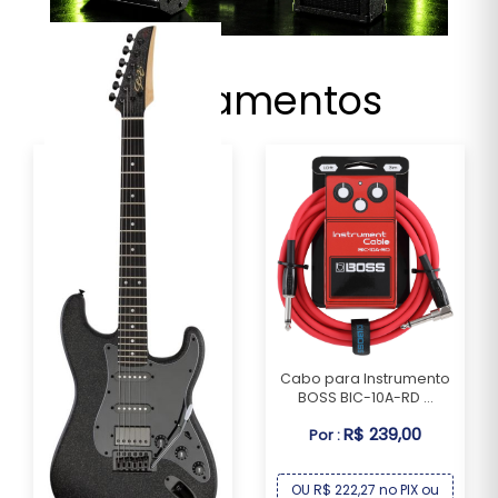
Lançamentos
Cabo para Instrumento
BOSS BIC-10A-RD ...
Guitarra Seizi Fun Katana
R$ 239,00
Por :
Musashi HSS ...
R$ 1.749,00
Por :
OU R$ 222,27 no PIX ou