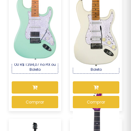
Guitarra Seizi Fun
Guitarra Seizi Multi Smart
Vintage Budokan HSS...
Pearl White...
R$ 1.499,00
R$ 2.169,00
Por :
Por :
OU R$ 1.394,07 no PIX ou
OU R$ 2.017,17 no PIX ou
Boleto
Boleto
Comprar
Comprar