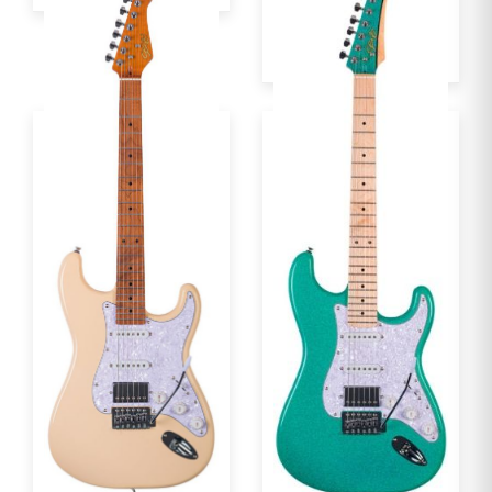
Guitarra Seizi Fun
Guitarra Seizi Fun Katana
Vintage Budokan HSS...
Musashi HSS ...
R$ 1.499,00
R$ 1.339,00
Por :
Por :