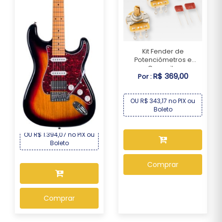
Kit Fender de
Potenciômetros e
Capacit...
R$ 369,00
Por :
Guitarra Seizi Fun
Vintage Budokan – S...
OU R$ 343,17 no PIX ou
R$ 1.499,00
Boleto
Por :
OU R$ 1.394,07 no PIX ou
Boleto
Comprar
Comprar