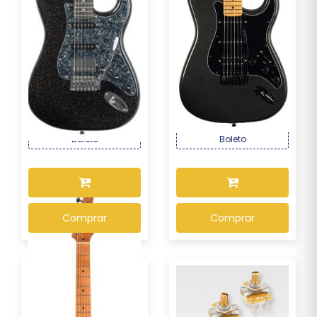
Guitarra Seizi Fun Katana
Guitarra Seizi Multi Smart
Musashi HSS ...
– Metallic ...
R$ 1.339,00
R$ 2.169,00
Por :
Por :
OU R$ 1.245,27 no PIX ou
OU R$ 2.017,17 no PIX ou
Boleto
Boleto
Comprar
Comprar